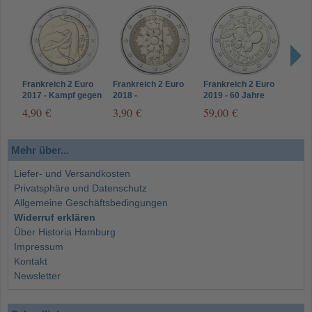
Frankreich 2 Euro
Frankreich 2 Euro
Frankreich 2 Euro
Fran
2017 - Kampf gegen
2018 -
2019 - 60 Jahre
2025
Brustkrebs "Ruban
Nationalsymbol
Asterix
Mus
4,90 €
3,90 €
59,00 €
13,
Rose"
Kornblume
Mehr über...
Liefer- und Versandkosten
Privatsphäre und Datenschutz
Allgemeine Geschäftsbedingungen
Widerruf erklären
Über Historia Hamburg
Impressum
Kontakt
Newsletter