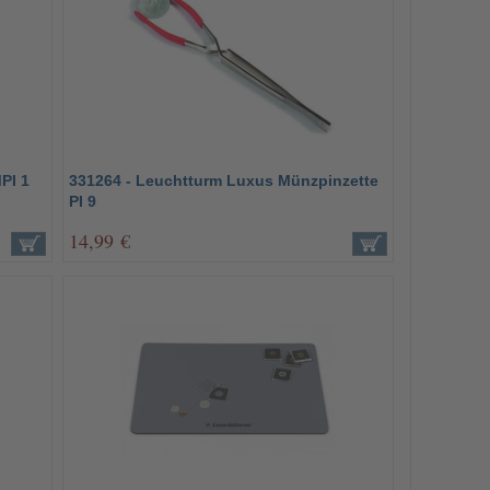
PI 1
331264 - Leuchtturm Luxus Münzpinzette
PI 9
14,99 €