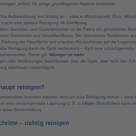
einigen, sollten Sie einige grundlegende Aspekte bedenken:
chte Aufbewahrung von Anfang an – etwa in
Münzkapseln, Etuis, Münz
macht eine spätere Reinigung oft überflüssig.
tiken Sammler- und Gedenkmünzen ist die Patina ein geschätztes Merkm
deren Geschichte und Umwelteinflüsse. Die chemischen Reaktionen dur
 Färbung der Oberfläche und erlauben Rückschlüsse auf die Legierun
ße Reinigung kann die Optik verbessern – doch eine unsachgemäße 
nichtemachen. Daher gilt:
Weniger ist mehr
.
en oder Verfärbungen beeinflussen zwar die Optik, aber nicht den Erh
ung überhaupt notwendig ist.
aupt reinigen?
Numismatiker kommen mitunter nicht um eine Reinigung herum – etwa b
uch eine unsachgemäße Lagerung (z. B. in billigen Münzhüllen) kann e
 einer Wertermittlung.
hritte – richtig reinigen
: