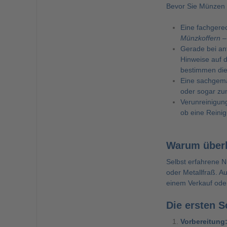
Bevor Sie Münzen r
Eine fachgere
Münzkoffern
– 
Gerade bei an
Hinweise auf 
bestimmen die
Eine sachgemä
oder sogar zu
Verunreinigung
ob eine Reinig
Warum überh
Selbst erfahrene 
oder Metallfraß. A
einem Verkauf oder
Die ersten Sc
Vorbereitung