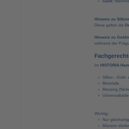
Gold:
Warmes 
Hinweis zu Silbe
Diese gelten als
Or
Hinweis zu Gold
während der Prägu
Fachgerecht
Im
HISTORIA Ham
Silber-, Gold
Bimetalle
Messing (Nicke
Universalbäde
Wichtig:
Nur gleicharti
Münzen dürfen