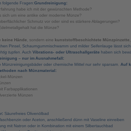
ch folgende Fragen:
Grundreinigung:
Erfahrung habe ich mit der gewünschten Methode?
s sich um eine antike oder moderne Münze?
 oberflächlicher Schmutz vor oder sind es stärkere Ablagerungen?
delmetallgehalt hat die Münze?
e
keine Hände
, sondern eine
kunststoffbeschichtete Münzpinzette
chen Pinsel, Schaumgummischwamm und milder Seifenlauge lässt sich be
chtig tupfen
. Auch
Vibrations- oder Ultraschallgeräte
haben sich bewä
inigung – nur im Ausnahmefall:
 Münzreinigungsbäder oder chemische Mittel nur sehr sparsam.
Auf k
ethoden nach Münzmaterial:
ckel-Münzen
münzen
t Farbapplikationen
lverzierte Münzen
r:
Säurefreies Olivenölbad
schbenzin oder Aceton, anschließend dünn mit Vaseline einreiben
ng mit Natron oder in Kombination mit einem Silbertauchbad