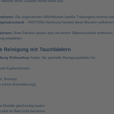
Wasser ohne Zusätze reicht meist aus
rmünzen:
Die sogenannten
Milchflecken
(weiße Trübungen) können bere
iginalzustand
– HISTORIA Hamburg handelt diese Münzen selbstverstä
münzen:
Rote Flecken lassen sich mit einem Silbertauchbad entfernen, da
ng entstehen.
e Reinigung mit Tauchbädern
burg Onlineshop
finden Sie spezielle Reinigungsbäder für:
- und Kupfermünzen
l, Bronze)
r (ohne Entoxidierung)
ge Metalle gleichzeitig baden
 sich im Bad nicht berühren