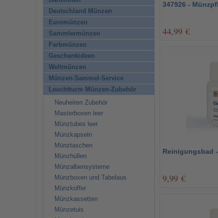
Banknoten
347926 - Münzpf
Deutschland Münzen
Euromünzen
44,99 €
Sammlermünzen
Farbmünzen
Geschenkideen
Weltmünzen
Münzen-Sammel-Service
Leuchtturm Münzen-Zubehör
Neuheiten Zubehör
Masterboxen leer
Münztubes leer
Münzkapseln
Münztaschen
Reinigungsbad -
Münzhüllen
Münzalbensysteme
9,99 €
Münzboxen und Tabelaus
Münzkoffer
Münzkassetten
Münzetuis