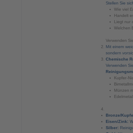
Stellen Sie si
Wie viel 
Handelt e
Liegt nur
Welchen E
Verwenden Si
Mit einem wei
sondern
vorsi
Chemische Re
Verwenden Sie
Reinigungsm
Kupfer-Ni
Bimetall
Münzen mi
Edelmetal
Bronze/Kupfe
Eisen/Zink:
Wa
Silber:
Reinigu