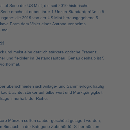
iful-Serie der US Mint, die seit 2010 historische
Serie
erscheint neben ihrer 1-Unzen-Standardgröße in 5
ausgabe: die 2019 von der US Mint herausgegebene 5-
nkave Form dem Visier eines Astronautenhelms
bung.
en
ck und meist eine deutlich stärkere optische Präsenz.
her und flexibler im Bestandsaufbau. Genau deshalb ist 5
Großformat.
lber überschneiden sich Anlage- und Sammlerlogik häufig
auft, achtet stärker auf Silberwert und Marktgängigkeit.
frage innerhalb der Reihe.
ößere Münzen sollten sauber geschützt gelagert werden,
 Sie auch in der Kategorie
Zubehör für Silbermünzen
.