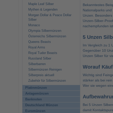
Maple Leaf Silber
Bekanntestes Beispi
Mythen & Legenden
Nationalparks und 
Morgan Dollar & Peace Dollar
Unzen. Besonders 
Silber
Unzen-Silber-Proo
Monaco
nachempfunden ist
Olympia Silbermünzen
5 Unzen Silb
Österreichs Silbermünzen
Queens Beasts
Im Vergleich zu
1 
Royal Arms
Gegenüber
10 Unz
Royal Tudor Beasts
Unzen Silber für v
Russland Silber
Silberbarren
Worauf Käuf
Silbermünzen Reinigen
Wichtig sind Feing
Silberpreis aktuell
stärker als bei re
Zubehör für Silbermünzen
Wer sie wegen eine
Platinmünzen
Anlagemünzen
Aufbewahrun
Banknoten
Bei 5 Unzen Silber
Deutschland Münzen
damit Kontaktspur
Euromünzen