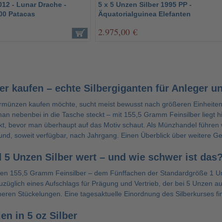
012 - Lunar Drache -
5 x 5 Unzen Silber 1995 PP -
00 Patacas
Äquatorialguinea Elefanten
2.975,00 €
er kaufen – echte Silbergiganten für Anleger 
münzen kaufen möchte, sucht meist bewusst nach größeren Einheiten o
an nebenbei in die Tasche steckt – mit 155,5 Gramm Feinsilber liegt hi
kt, bevor man überhaupt auf das Motiv schaut. Als Münzhandel führe
 und, soweit verfügbar, nach Jahrgang. Einen Überblick über weitere Ge
d 5 Unzen Silber wert – und wie schwer ist das
en 155,5 Gramm Feinsilber – dem Fünffachen der Standardgröße 1 Unze
uzüglich eines Aufschlags für Prägung und Vertrieb, der bei 5 Unzen au
leineren Stückelungen. Eine tagesaktuelle Einordnung des Silberkurses 
en in 5 oz Silber