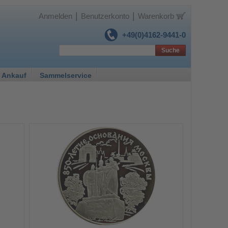
|
|
Anmelden
Benutzerkonto
Warenkorb
+49(0)4162-9441-0
Suche
 Ankauf
Sammelservice