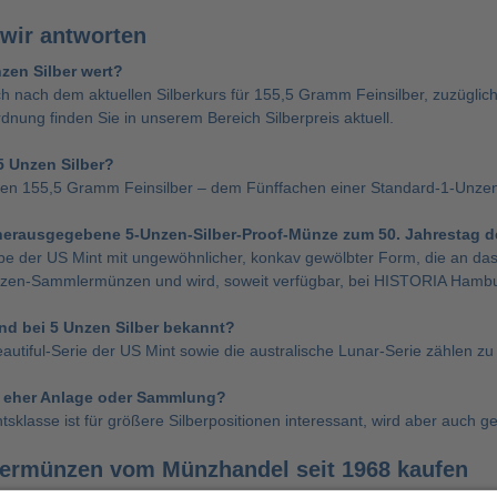
 wir antworten
nzen Silber wert?
ich nach dem aktuellen Silberkurs für 155,5 Gramm Feinsilber, zuzüglich
dnung finden Sie in unserem Bereich Silberpreis aktuell.
5 Unzen Silber?
en 155,5 Gramm Feinsilber – dem Fünffachen einer Standard-1-Unze
 herausgegebene 5-Unzen-Silber-Proof-Münze zum 50. Jahrestag d
 der US Mint mit ungewöhnlicher, konkav gewölbter Form, die an das V
zen-Sammlermünzen und wird, soweit verfügbar, bei HISTORIA Hambu
nd bei 5 Unzen Silber bekannt?
autiful-Serie der US Mint sowie die australische Lunar-Serie zählen 
er eher Anlage oder Sammlung?
tsklasse ist für größere Silberpositionen interessant, wird aber auch 
bermünzen vom Münzhandel seit 1968 kaufen