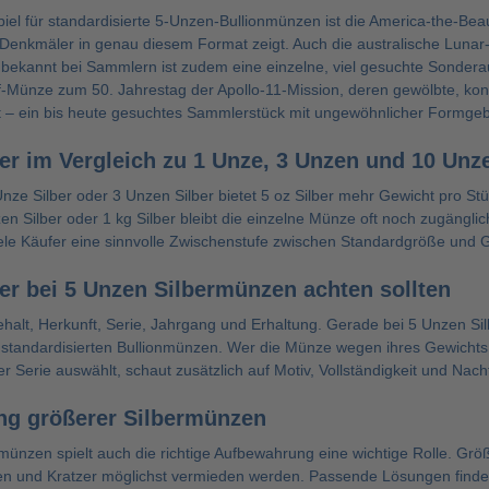
el für standardisierte 5-Unzen-Bullionmünzen ist die America-the-Beaut
Denkmäler in genau diesem Format zeigt. Auch die australische
Lunar-
bekannt bei Sammlern ist zudem eine einzelne, viel gesuchte Sonder
f-Münze zum 50. Jahrestag der Apollo-11-Mission, deren gewölbte, ko
 – ein bis heute gesuchtes Sammlerstück mit ungewöhnlicher Formge
er im Vergleich zu 1 Unze, 3 Unzen und 10 Unz
Unze Silber
oder
3 Unzen Silber
bietet 5 oz Silber mehr Gewicht pro Stü
en Silber
oder
1 kg Silber
bleibt die einzelne Münze oft noch zugänglic
iele Käufer eine sinnvolle Zwischenstufe zwischen Standardgröße und 
er bei 5 Unzen Silbermünzen achten sollten
ehalt, Herkunft, Serie, Jahrgang und Erhaltung. Gerade bei 5 Unzen Si
in standardisierten Bullionmünzen. Wer die Münze wegen ihres Gewichts k
r Serie auswählt, schaut zusätzlich auf Motiv, Vollständigkeit und Nach
g größerer Silbermünzen
münzen spielt auch die richtige Aufbewahrung eine wichtige Rolle. Gr
en und Kratzer möglichst vermieden werden. Passende Lösungen finden