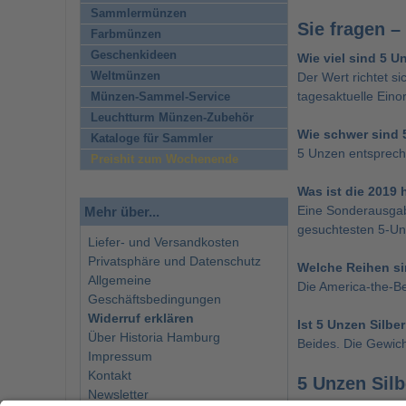
Sammlermünzen
Sie fragen –
Farbmünzen
Geschenkideen
Wie viel sind 5 U
Weltmünzen
Der Wert richtet s
tagesaktuelle Einor
Münzen-Sammel-Service
Leuchtturm Münzen-Zubehör
Wie schwer sind 
Kataloge für Sammler
5 Unzen entsprech
Preishit zum Wochenende
Was ist die 2019
Eine Sonderausgabe
Mehr über...
gesuchtesten 5-Un
Liefer- und Versandkosten
Privatsphäre und Datenschutz
Welche Reihen si
Allgemeine
Die America-the-Be
Geschäftsbedingungen
Widerruf erklären
Ist 5 Unzen Silb
Über Historia Hamburg
Beides. Die Gewich
Impressum
Kontakt
5 Unzen Sil
Newsletter