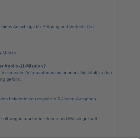
 eines Aufschlags für Prägung und Vertrieb. Die
n-Münze.
er Apollo-11-Mission?
isier eines Astronautenhelms erinnert. Sie zählt zu den
rg geführt.
zu den bekanntesten regulären 5-Unzen-Ausgaben.
gezielt wegen markanter Serien und Motive gekauft.