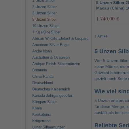
1 Unze Silber
5 Unzen Silber 2
2 Unzen Silber
Macau (China) 1
3 Unzen Silber
1.740,00 €
5 Unzen Silber
10 Unzen Silber
1 Kg (Kilo) Silber
3 Artikel
African Wildlife Elefant & Leopard
American Silver Eagle
5 Unzen Silb
Arche Noah
Australien & Ozeanien
Wer 5 Unzen Silber
Antique Finish Silbermünzen
keine Münze, die m
Britannia
Gewicht beeindruc
China Panda
gezielt nach Serie
Deutschland
Deutsches Kaiserreich
Wie viel sin
Kanada Jahrgangsdollar
5 Unzen entsprech
Känguru Silber
für diese Menge, z
Koala
ausfällt als bei k
Kookaburra
Krügerrand
Beliebte Seri
Lunar Silbermünzen