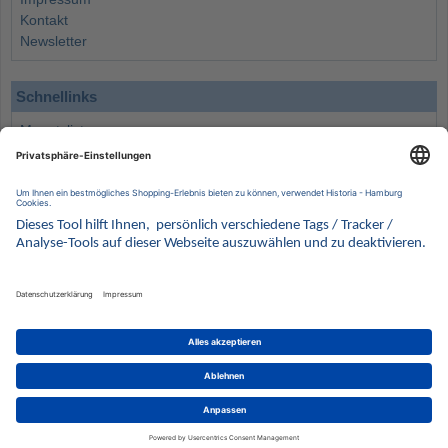
Kontakt
Newsletter
Schnellinks
Monatsliste
Angebote
Info
Wissenswertes
Wertanlagen
Kontakt
Münzen Ankauf
Sammelservice
Alle Preise verstehen sich inklusive der gesetzlichen UST und zuzüglich Versand.
Wir behalten uns vor, für ausgewählte Münzen die Differenzbesteuerung gemäß § 25a UStG
anzuwenden.
Alle Angebote freibleibend solange der Vorrat reicht. Irrtum vorbehalten. Bilder sind
Beispielbilder
Münzen von HISTORIA Münzhandelsgesellschaft mbH
© 2021
PCS, IT mit Augenmaß
eCommerce Engine © 2018
Magento