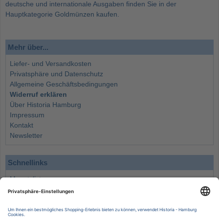
deutsche und internationale Ausgaben finden Sie in der
Hauptkategorie
Goldmünzen kaufen
.
Mehr über...
Liefer- und Versandkosten
Privatsphäre und Datenschutz
Allgemeine Geschäftsbedingungen
Widerruf erklären
Über Historia Hamburg
Impressum
Kontakt
Newsletter
Schnellinks
Monatsliste
Angebote
Info
Wissenswertes