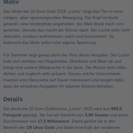
Motiv
Das Motiv der 20 Euro Gold 2025 „Luchs“ zeigt das Tier in einer
ruhigen, aber spannungsvollen Bewegung. Der Kopf ist leicht
gesenkt, eine Vorderpfote angehoben, der Blick direkt nach vorn
gerichtet. Gerade das macht die Münze stark. Der Luchs wirkt nicht
dekorativ, sondern aufmerksam, wach und konzentriert. So
bekommt das Motiv sofort eine eigene Spannung.
Für Sammler liegt genau darin der Reiz dieser Ausgabe. Der Luchs
hebt sich sichtbar von Kegelrobbe, Steinbock und Biber ab und
bringt eine andere Bildsprache in die Serie. Die Münze wirkt stiller,
dichter und zugleich sehr präsent. Genau solche Unterschiede
machen eine Naturreihe auf Dauer interessant und sorgen dafür,
dass die einzelnen Ausgaben ihr eigenes Gesicht behalten.
Details
Die deutsche 20 Euro Goldmünze „Luchs“ 2025 wird aus
999,9
Feingold
geprägt. Sie hat ein Gewicht von
3,89 Gramm
und einen
Durchmesser von
17,5 Millimetern
. Damit gehört sie in den
Bereich der
1/8 Unze Gold
und bleibt innerhalb der modernen