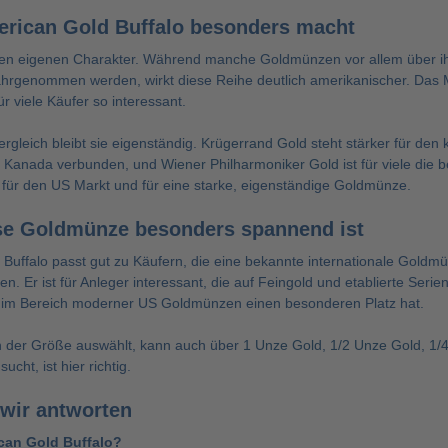
rican Gold Buffalo besonders macht
nen eigenen Charakter. Während manche Goldmünzen vor allem über ihr
hrgenommen werden, wirkt diese Reihe deutlich amerikanischer. Das Mot
r viele Käufer so interessant.
rgleich bleibt sie eigenständig.
Krügerrand Gold
steht stärker für den
d Kanada verbunden, und
Wiener Philharmoniker Gold
ist für viele di
 für den US Markt und für eine starke, eigenständige Goldmünze.
se Goldmünze besonders spannend ist
Buffalo passt gut zu Käufern, die eine bekannte internationale Gold
. Er ist für Anleger interessant, die auf Feingold und etablierte Serie
e im Bereich moderner US Goldmünzen einen besonderen Platz hat.
 der Größe auswählt, kann auch über
1 Unze Gold
,
1/2 Unze Gold
,
1/
ucht, ist hier richtig.
 wir antworten
ican Gold Buffalo?