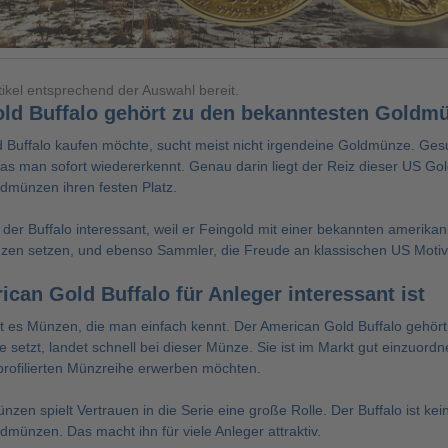
tikel entsprechend der Auswahl bereit.
ld Buffalo gehört zu den bekanntesten Goldm
 Buffalo
kaufen möchte, sucht meist nicht irgendeine Goldmünze. Gesuch
as man sofort wiedererkennt. Genau darin liegt der Reiz dieser US Gol
ldmünzen ihren festen Platz.
t der Buffalo interessant, weil er Feingold mit einer bekannten amerika
nzen setzen, und ebenso Sammler, die Freude an klassischen US Moti
an Gold Buffalo für Anleger interessant ist
t es Münzen, die man einfach kennt. Der American Gold Buffalo gehör
e setzt, landet schnell bei dieser Münze. Sie ist im Markt gut einzuord
 profilierten Münzreihe erwerben möchten.
zen spielt Vertrauen in die Serie eine große Rolle. Der Buffalo ist ke
dmünzen. Das macht ihn für viele Anleger attraktiv.