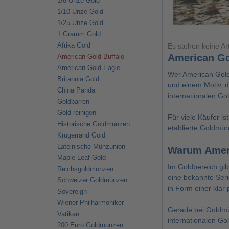
1/8 Unze Gold
1/10 Unze Gold
1/25 Unze Gold
1 Gramm Gold
Afrika Gold
Es stehen keine Ar
American Go
American Gold Buffalo
American Gold Eagle
Wer
American Gold
Britannia Gold
und einem Motiv, d
China Panda
internationalen Go
Goldbarren
Gold reinigen
Für viele Käufer is
Historische Goldmünzen
etablierte Goldmü
Krügerrand Gold
Lateinische Münzunion
Warum Americ
Maple Leaf Gold
Im Goldbereich gib
Reichsgoldmünzen
eine bekannte Seri
Schweizer Goldmünzen
in Form einer klar
Sovereign
Wiener Philharmoniker
Gerade bei Goldmün
Vatikan
internationalen Gol
200 Euro Goldmünzen