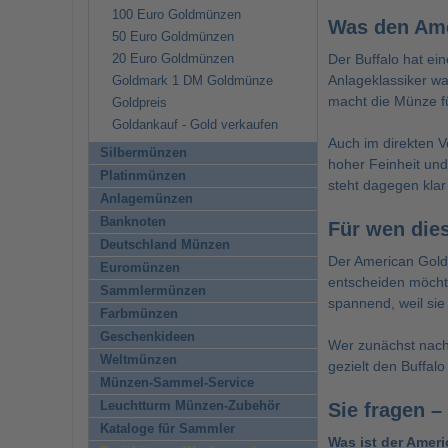
100 Euro Goldmünzen
Was den Ame
50 Euro Goldmünzen
Der Buffalo hat ei
20 Euro Goldmünzen
Anlageklassiker wa
Goldmark 1 DM Goldmünze
macht die Münze fü
Goldpreis
Goldankauf - Gold verkaufen
Auch im direkten Ve
Silbermünzen
hoher Feinheit un
Platinmünzen
steht dagegen klar
Anlagemünzen
Banknoten
Für wen die
Deutschland Münzen
Der American Gold 
Euromünzen
entscheiden möchten
Sammlermünzen
spannend, weil si
Farbmünzen
Geschenkideen
Wer zunächst nach
Weltmünzen
gezielt den Buffalo s
Münzen-Sammel-Service
Leuchtturm Münzen-Zubehör
Sie fragen –
Kataloge für Sammler
Was ist der Amer