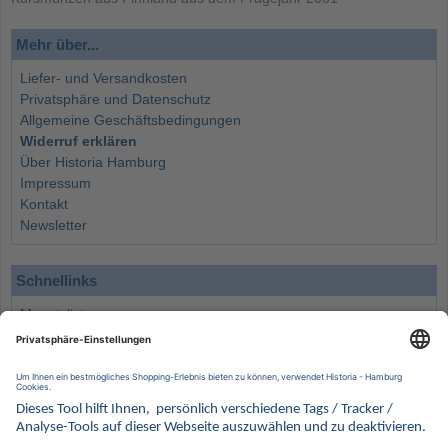
Mehr über...
Liefer- und Versandkosten
Privatsphäre und Datenschutz
Allgemeine Geschäftsbedingungen
Widerruf erklären
Über Historia Hamburg
Impressum
Kontakt
Newsletter
Schnellinks
Monatsliste
Angebote
Info
Wissenswertes
Wertanlagen
Kontakt
Münzen Ankauf