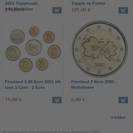
2001 Tripplesatz
Tripple im Folder
179,00 €
105,00 €
inkl.Medaillen
Finnland 3,88 Euro 2001 bfr.
Finnland 2 Euro 2001 -
lose 1 Cent - 2 Euro
Moltebeere
19,00 €
6,90 €
4 Artikel
Kursmünzen aus Finnland aus dem Prägejahr 2001