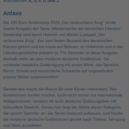
Münzzeichen
A, D, F, G und J
.
Anlass
Die 100 Euro Goldmünze 2024 „Der zerbrochene Krug“ ist die
zweite Ausgabe der Serie „Meisterwerke der deutschen Literatur“.
Gewürdigt wird damit Heinrich von Kleists Lustspiel „Der
zerbrochne Krug“, das zum festen Bestand des literarischen
Kanons gehört und bis heute auf Bühnen, im Unterricht und in der
Literaturgeschichte präsent ist. Für Sammler ist diese Ausgabe
deshalb mehr als eine moderne deutsche Goldmünze. Sie
verbindet staatliche Goldprägung mit einem Werk, das Sprache,
Recht, Schuld und menschliche Schwäche auf ungewöhnlich
präzise Weise zusammenführt.
Gerade das macht die Münze für viele Käufer interessant. Wer
Goldmünzen kaufen
möchte, sucht nicht immer nur internationale
Anlagemünzen, sondern oft auch deutsche Goldausgaben mit
kulturellem Gewicht. Genau hier liegt die Stärke dieser Kategorie.
Sie spricht Sammler an, die Serien bewusst aufbauen, und Käufer,
die moderne deutsche Goldmünzen gezielt nach Thema, Jahrgang
und Werk auswählen.