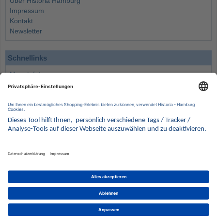
Über Historia Hamburg
Impressum
Kontakt
Newsletter
Schnellinks
Monatsliste
Angebote
Info
Wissenswertes
Wertanlagen
Kontakt
Münzen Ankauf
Sammelservice
Alle Preise verstehen sich inklusive der gesetzlichen UST und zuzüglich Versand.
Wir behalten uns vor, für ausgewählte Münzen die Differenzbesteuerung gemäß § 25a UStG
anzuwenden.
Alle Angebote freibleibend solange der Vorrat reicht. Irrtum vorbehalten. Bilder sind
Beispielbilder
Münzen von HISTORIA Münzhandelsgesellschaft mbH