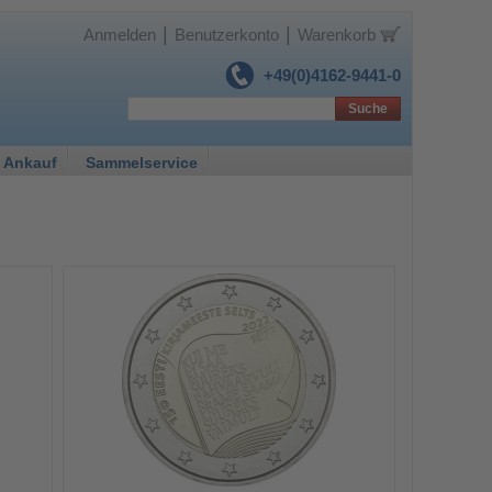
|
|
Anmelden
Benutzerkonto
Warenkorb
+49(0)4162-9441-0
Suche
 Ankauf
Sammelservice