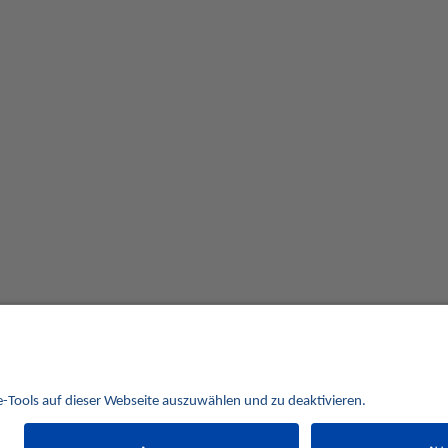
Alle Preise verstehen sich inklusive der gesetzlichen UST und zuzüglich Versand.
behalten uns vor, für ausgewählte Münzen die Differenzbesteuerung gemäß § 25a UStG anzuwe
Alle Angebote freibleibend solange der Vorrat reicht. Irrtum vorbehalten. Bilder sind Beispielbilder