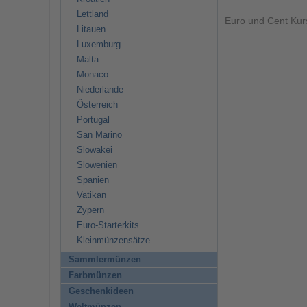
Lettland
Euro und Cent Ku
Litauen
Luxemburg
Malta
Monaco
Niederlande
Österreich
Portugal
San Marino
Slowakei
Slowenien
Spanien
Vatikan
Zypern
Euro-Starterkits
Kleinmünzensätze
Sammlermünzen
Farbmünzen
Geschenkideen