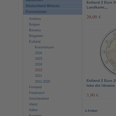
Banknoten
Estland 2 Euro 
Deutschland Münzen
Landkarte,,,
Euromünzen
26,00 €
Andorra
Belgien
Benelux
Bulgarien
Estland
Kursmünzen
2026
2025
2024
2022
2021
Estland 2 Euro 2
2011-2020
lebe die Ukraine
Finnland
Frankreich
3,90 €
Griechenland
Irland
Italien
4 Artikel
Kroatien