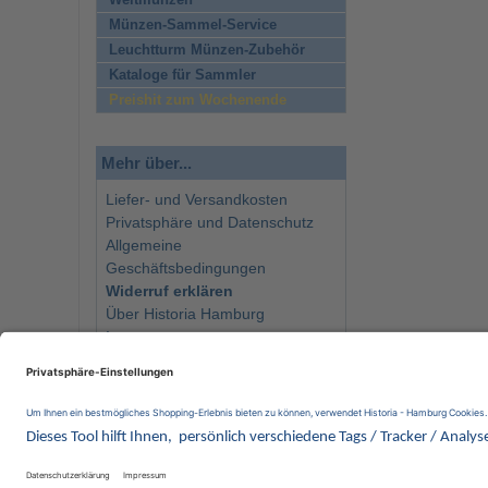
Weltmünzen
Münzen-Sammel-Service
Leuchtturm Münzen-Zubehör
Kataloge für Sammler
Preishit zum Wochenende
Mehr über...
Liefer- und Versandkosten
Privatsphäre und Datenschutz
Allgemeine
Geschäftsbedingungen
Widerruf erklären
Über Historia Hamburg
Impressum
Kontakt
Newsletter
Wir 