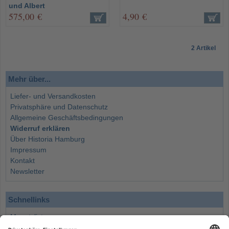
und Albert
575,00 €
4,90 €
2 Artikel
Mehr über...
Liefer- und Versandkosten
Privatsphäre und Datenschutz
Allgemeine Geschäftsbedingungen
Widerruf erklären
Über Historia Hamburg
Impressum
Kontakt
Newsletter
Schnellinks
Monatsliste
Angebote