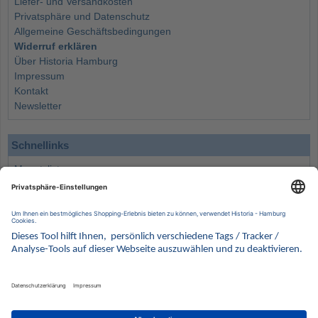
Liefer- und Versandkosten
Privatsphäre und Datenschutz
Allgemeine Geschäftsbedingungen
Widerruf erklären
Über Historia Hamburg
Impressum
Kontakt
Newsletter
Schnellinks
Monatsliste
Angebote
Info
Wissenswertes
Wertanlagen
Kontakt
Münzen Ankauf
Sammelservice
Alle Preise verstehen sich inklusive der gesetzlichen UST und zuzüglich Versand.