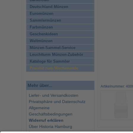
Banknoten
Deutschland Münzen
Euromünzen
Sammlermünzen
Farbmünzen
Geschenkideen
Weltmünzen
Münzen-Sammel-Service
Leuchtturm Münzen-Zubehör
Kataloge für Sammler
Preishit zum Wochenende
Mehr über...
Artikelnummer: 400
Liefer- und Versandkosten
Privatsphäre und Datenschutz
Allgemeine
Geschäftsbedingungen
Widerruf erklären
Über Historia Hamburg
Impressum