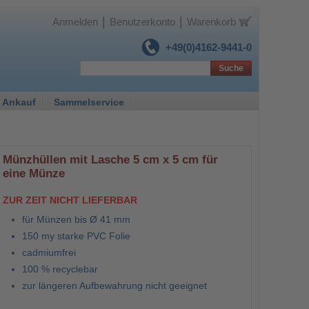
|
|
Anmelden
Benutzerkonto
Warenkorb
+49(0)4162-9441-0
Suche
 Ankauf
Sammelservice
Münzhüllen mit Lasche 5 cm x 5 cm für
eine Münze
ZUR ZEIT NICHT LIEFERBAR
für Münzen bis Ø 41 mm
150 my starke PVC Folie
cadmiumfrei
100 % recyclebar
zur längeren Aufbewahrung nicht geeignet