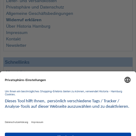
Liefer- und Versandkosten
Privatsphäre und Datenschutz
Allgemeine Geschäftsbedingungen
Widerruf erklären
Über Historia Hamburg
Impressum
Kontakt
Newsletter
Schnellinks
Monatsliste
Angebote
Info
Wissenswertes
Wertanlagen
Kontakt
Münzen Ankauf
Sammelservice
Alle Preise verstehen sich inklusive der gesetzlichen UST und zuzüglich Versand.