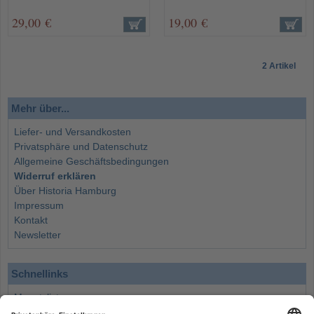
29,00 €
19,00 €
2 Artikel
Mehr über...
Liefer- und Versandkosten
Privatsphäre und Datenschutz
Allgemeine Geschäftsbedingungen
Widerruf erklären
Über Historia Hamburg
Impressum
Kontakt
Newsletter
Schnellinks
Monatsliste
Angebote