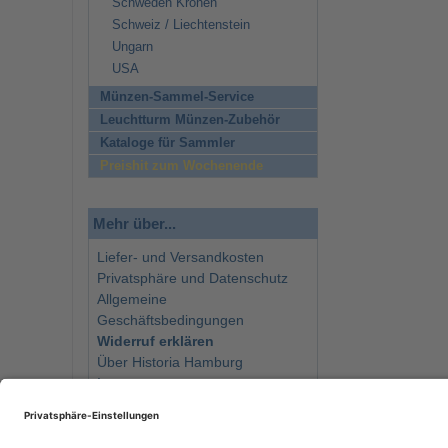
Schweden Kronen
Schweiz / Liechtenstein
Ungarn
USA
Münzen-Sammel-Service
Leuchtturm Münzen-Zubehör
Kataloge für Sammler
Preishit zum Wochenende
Mehr über...
Liefer- und Versandkosten
Privatsphäre und Datenschutz
Allgemeine
Geschäftsbedingungen
Widerruf erklären
Über Historia Hamburg
Impressum
Kontakt
Newsletter