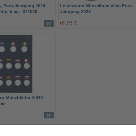
, Euro-Jahrgang 2024,
Leuchtturm Münzalbum Vista Euro-
ette, blau - 371028
Jahrgang 2023
69,95 €
ro-Münzblätter VISTA
amm