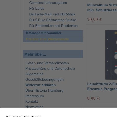
Gemeinschaftsausgaben
Münzalbum Vista
Für Euros
inkl. Schutzkass
Deutsche Mark und DDR-Mark
79,99 €
Für 5 Euro Polymerring Stücke
Für Briefmarken und Postkarten
Kataloge für Sammler
Preishit zum Wochenende
Mehr über...
Liefer- und Versandkosten
Privatsphäre und Datenschutz
Allgemeine
Geschäftsbedingungen
Leuchtturm 2-Eu
Widerruf erklären
Erasmus Progr
Über Historia Hamburg
Impressum
9,99 €
Kontakt
Newsletter
13 Artikel