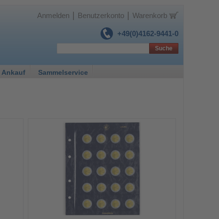
|
|
Anmelden
Benutzerkonto
Warenkorb
+49(0)4162-9441-0
Suche
 Ankauf
Sammelservice