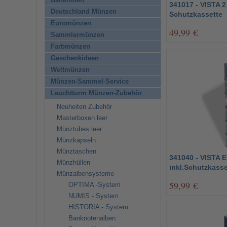
Banknoten
341017 - VISTA 2
Deutschland Münzen
Schutzkassette
Euromünzen
49,99 €
Sammlermünzen
Farbmünzen
Geschenkideen
Weltmünzen
Münzen-Sammel-Service
Leuchtturm Münzen-Zubehör
Neuheiten Zubehör
Masterboxen leer
Münztubes leer
Münzkapseln
Münztaschen
341040 - VISTA 
Münzhüllen
inkl.Schutzkasse
Münzalbensysteme
59,99 €
OPTIMA -System
NUMIS - System
HISTORIA - System
Banknotenalben