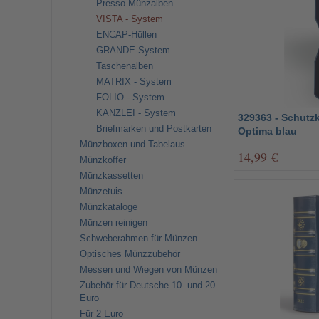
Presso Münzalben
VISTA - System
ENCAP-Hüllen
GRANDE-System
Taschenalben
MATRIX - System
FOLIO - System
KANZLEI - System
329363 - Schutzk
Briefmarken und Postkarten
Optima blau
Münzboxen und Tabelaus
14,99 €
Münzkoffer
Münzkassetten
Münzetuis
Münzkataloge
Münzen reinigen
Schweberahmen für Münzen
Optisches Münzzubehör
Messen und Wiegen von Münzen
Zubehör für Deutsche 10- und 20
Euro
Für 2 Euro