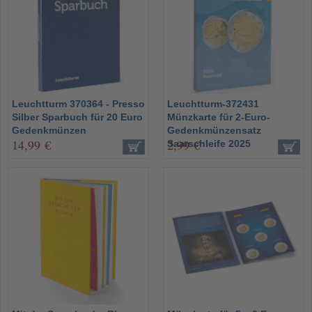
Leuchtturm 370364 - Presso
Leuchtturm-372431
Silber Sparbuch für 20 Euro
Münzkarte für 2-Euro-
Gedenkmünzen
Gedenkmünzensatz
14,99 €
2,99 €
Saarschleife 2025