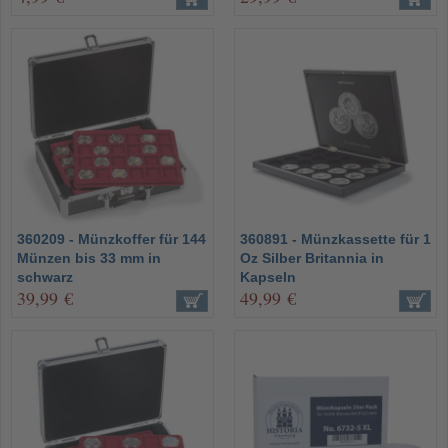
360209 - Münzkoffer für 144
360891 - Münzkassette für 1
Münzen bis 33 mm in
Oz Silber Britannia in
schwarz
Kapseln
39,99 €
49,99 €