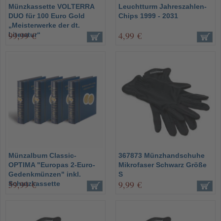
Münzkassette VOLTERRA
Leuchtturm Jahreszahlen-
DUO für 100 Euro Gold
Chips 1999 - 2031
„Meisterwerke der dt.
99,99 €
4,99 €
Literatur“
Münzalbum Classic-
367873 Münzhandschuhe
OPTIMA "Europas 2-Euro-
Mikrofaser Schwarz Größe
Gedenkmünzen" inkl.
S
59,99 €
9,99 €
Schutzkassette