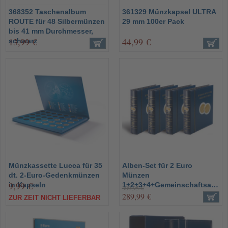
368352 Taschenalbum
361329 Münzkapsel ULTRA
ROUTE für 48 Silbermünzen
29 mm 100er Pack
bis 41 mm Durchmesser,
13,99 €
44,99 €
schwarz
Münzkassette Lucca für 35
Alben-Set für 2 Euro
dt. 2-Euro-Gedenkmünzen
Münzen
9,99 €
in Kapseln
1+2+3+4+Gemeinschaftsausgaben
309,95 €
289,99 €
ZUR ZEIT NICHT LIEFERBAR