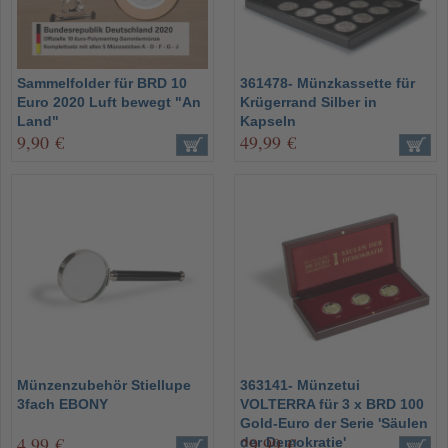
Sammelfolder für BRD 10
361478- Münzkassette für
Euro 2020 Luft bewegt "An
Krügerrand Silber in
Land"
Kapseln
9,90 €
49,99 €
Münzenzubehör Stiellupe
363141- Münzetui
3fach EBONY
VOLTERRA für 3 x BRD 100
Gold-Euro der Serie 'Säulen
4,99 €
29,99 €
der Demokratie'