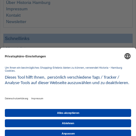
Über Historia Hamburg
Impressum
Kontakt
Newsletter
Schnellinks
Monatsliste
Angebote
Info
Wissenswertes
Wertanlagen
Kontakt
Münzen Ankauf
Sammelservice
Alle Preise verstehen sich inklusive der gesetzlichen UST und zuzüglich Versand.
Wir behalten uns vor, für ausgewählte Münzen die Differenzbesteuerung gemäß § 25a UStG
anzuwenden.
Alle Angebote freibleibend solange der Vorrat reicht. Irrtum vorbehalten. Bilder sind
Beispielbilder
Münzen von HISTORIA Münzhandelsgesellschaft mbH