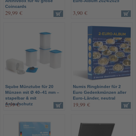
Archivbox für 40 große
Euro-Album 2024/2025
Coincards
29,99 €
3,90 €
Sqube Münztube für 20
Numis Ringbinder für 2
Münzen mit Ø 40–41 mm –
Euro Gedenkmünzen aller
stapelbar & mit
Euro-Länder, neutral
2,99 €
19,99 €
Anlaufschutz