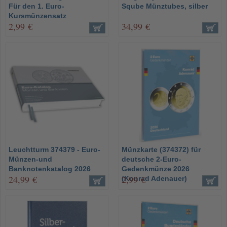
Für den 1. Euro-
Sqube Münztubes, silber
Kursmünzensatz
2,99 €
34,99 €
Leuchtturm 374379 - Euro-
Münzkarte (374372) für
Münzen-und
deutsche 2-Euro-
Banknotenkatalog 2026
Gedenkmünze 2026
24,99 €
2,99 €
(Konrad Adenauer)