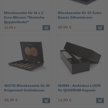
Münzkassette für 16 x 2
Münzkassette für 10 Tudor
Euro-Münzen "Deutsche
Beasts Silbermünzen
Bundesländer"
44,99 €
49,99 €
24,99 €
363743 Münzkassette für 30
364884 - Archivbox LOGIK
Krügerrand Goldmünzen
für QUADRUM-Kapseln
49,99 €
14,99 €