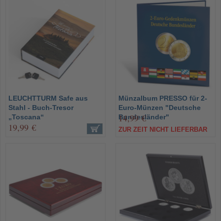
LEUCHTTURM Safe aus
Münzalbum PRESSO für 2-
Stahl - Buch-Tresor
Euro-Münzen "Deutsche
14,99 €
„Toscana“
Bundesländer"
19,99 €
ZUR ZEIT NICHT LIEFERBAR