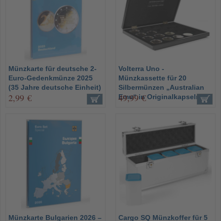
Münzkarte für deutsche 2-
Volterra Uno -
Euro-Gedenkmünze 2025
Münzkassette für 20
(35 Jahre deutsche Einheit)
Silbermünzen „Australian
2,99 €
49,99 €
Emu“ in Originalkapseln
Münzkarte Bulgarien 2026 –
Cargo SQ Münzkoffer für 5