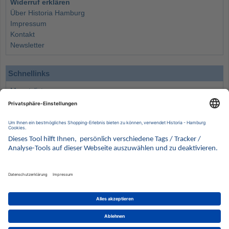
Widerruf erklären
Über Historia Hamburg
Impressum
Kontakt
Newsletter
Schnellinks
Monatsliste
Angebote
Info
Wissenswertes
Wertanlagen
Kontakt
Münzen Ankauf
Sammelservice
Alle Preise verstehen sich inklusive der gesetzlichen UST und zuzüglich Versand.
Wir behalten uns vor, für ausgewählte Münzen die Differenzbesteuerung gemäß § 25a UStG
anzuwenden.
Alle Angebote freibleibend solange der Vorrat reicht. Irrtum vorbehalten. Bilder sind
Beispielbilder