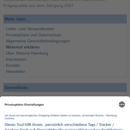
Prägequalität aus dem Jahrgang 2007
Mehr über...
Liefer- und Versandkosten
Privatsphäre und Datenschutz
Allgemeine Geschäftsbedingungen
Widerruf erklären
Über Historia Hamburg
Impressum
Kontakt
Newsletter
Schnellinks
Monatsliste
Angebote
Info
Wissenswertes
Wertanlagen
Kontakt