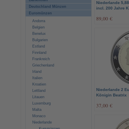
Banknoten
Niederlande 5,8
Deutschland Münzen
incl. 200 Jahre 
Euromünzen
89,00 €
Andorra
Belgien
Benelux
Bulgarien
Estland
Finnland
Frankreich
Griechenland
Irland
Italien
Kroatien
Niederlande 2 E
Lettland
Königin Beatrix
Litauen
Luxemburg
37,00 €
Malta
Monaco
Niederlande
Kursmünzen