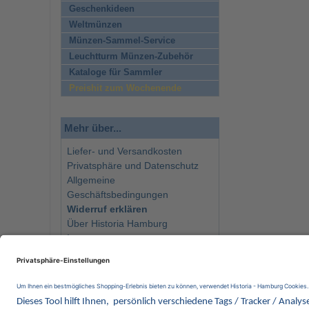
Geschenkideen
Weltmünzen
Münzen-Sammel-Service
Leuchtturm Münzen-Zubehör
Kataloge für Sammler
Preishit zum Wochenende
Mehr über...
Liefer- und Versandkosten
Privatsphäre und Datenschutz
Allgemeine
Geschäftsbedingungen
Widerruf erklären
Über Historia Hamburg
Impressum
Kontakt
Newsletter