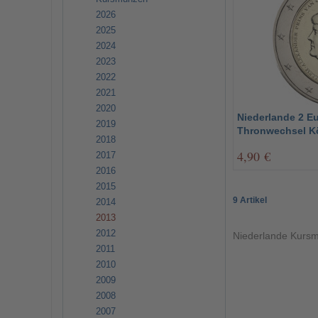
2026
2025
2024
2023
2022
2021
2020
Niederlande 2 Eu
2019
Thronwechsel Kö
2018
4,90 €
2017
2016
2015
9 Artikel
2014
2013
2012
Niederlande Kursm
2011
2010
2009
2008
2007