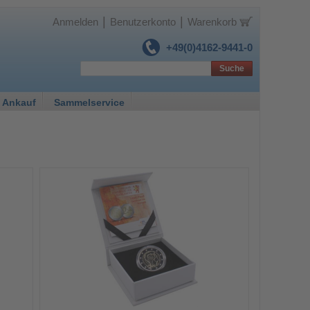
|
|
Anmelden
Benutzerkonto
Warenkorb
+49(0)4162-9441-0
Suche
 Ankauf
Sammelservice