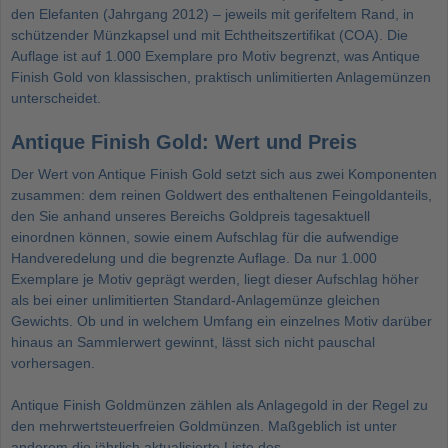
den Elefanten (Jahrgang 2012) – jeweils mit gerifeltem Rand, in
schützender Münzkapsel und mit Echtheitszertifikat (COA). Die
Auflage ist auf 1.000 Exemplare pro Motiv begrenzt, was Antique
Finish Gold von klassischen, praktisch unlimitierten Anlagemünzen
unterscheidet.
Antique Finish Gold: Wert und Preis
Der Wert von Antique Finish Gold setzt sich aus zwei Komponenten
zusammen: dem reinen Goldwert des enthaltenen Feingoldanteils,
den Sie anhand unseres Bereichs
Goldpreis
tagesaktuell
einordnen können, sowie einem Aufschlag für die aufwendige
Handveredelung und die begrenzte Auflage. Da nur 1.000
Exemplare je Motiv geprägt werden, liegt dieser Aufschlag höher
als bei einer unlimitierten Standard-Anlagemünze gleichen
Gewichts. Ob und in welchem Umfang ein einzelnes Motiv darüber
hinaus an Sammlerwert gewinnt, lässt sich nicht pauschal
vorhersagen.
Antique Finish Goldmünzen zählen als Anlagegold in der Regel zu
den mehrwertsteuerfreien Goldmünzen. Maßgeblich ist unter
anderem die jährlich aktualisierte Liste des