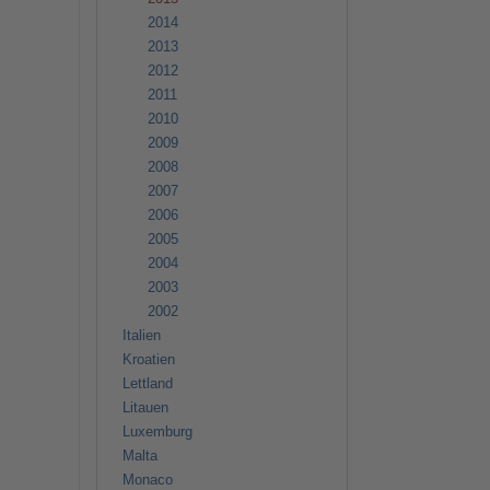
2014
2013
2012
2011
2010
2009
2008
2007
2006
2005
2004
2003
2002
Italien
Kroatien
Lettland
Litauen
Luxemburg
Malta
Monaco