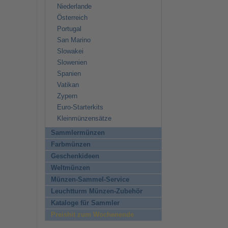
Niederlande
Österreich
Portugal
San Marino
Slowakei
Slowenien
Spanien
Vatikan
Zypern
Euro-Starterkits
Kleinmünzensätze
Sammlermünzen
Farbmünzen
Geschenkideen
Weltmünzen
Münzen-Sammel-Service
Leuchtturm Münzen-Zubehör
Kataloge für Sammler
Preishit zum Wochenende