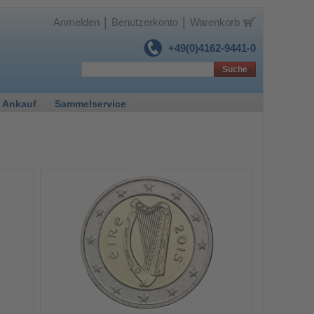
|
|
Anmelden
Benutzerkonto
Warenkorb
+49(0)4162-9441-0
Suche
 Ankauf
Sammelservice