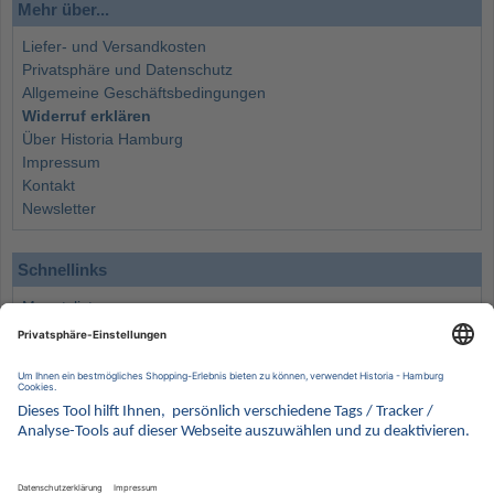
Mehr über...
Liefer- und Versandkosten
Privatsphäre und Datenschutz
Allgemeine Geschäftsbedingungen
Widerruf erklären
Über Historia Hamburg
Impressum
Kontakt
Newsletter
Schnellinks
Monatsliste
Angebote
Info
Wissenswertes
Wertanlagen
Kontakt
Münzen Ankauf
Sammelservice