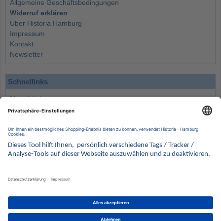
Allgemeine Geschäftsbedingungen
Widerruf erklären
Über Historia Hamburg
Impressum
Kontakt
Newsletter
Schnellinks
Monatsliste
Angebote
Info
Wissenswertes
Wertanlagen
Kontakt
Münzen Ankauf
Sammelservice
Alle Preise verstehen sich inklusive der gesetzlichen UST und zuzüglich Versand.
Wir behalten uns vor, für ausgewählte Münzen die Differenzbesteuerung gemäß § 25a UStG
anzuwenden.