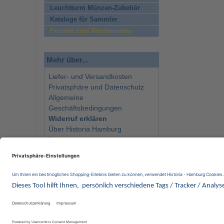
Leuchtturm Münzen-Zubehör
Kataloge für Sammler
Preishit zum Wochenende
Mehr über...
Liefer- und Versandkosten
Privatsphäre und Datenschutz
Allgemeine
Geschäftsbedingungen
Widerruf erklären
Über Historia Hamburg
Impressum
Kontakt
Newsletter
Wir 