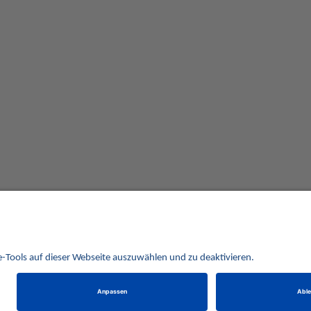
Alle Preise verstehen sich inklusive der gesetzlichen UST und zuzüglich Versand.
behalten uns vor, für ausgewählte Münzen die Differenzbesteuerung gemäß § 25a UStG anzuwe
Alle Angebote freibleibend solange der Vorrat reicht. Irrtum vorbehalten. Bilder sind Beispielbilder
Münzen von HISTORIA Münzhandelsgesellschaft mbH
© 2021
PCS, IT mit Augenmaß