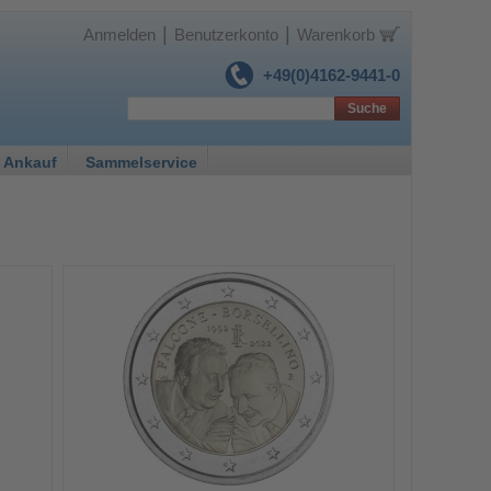
|
|
Anmelden
Benutzerkonto
Warenkorb
+49(0)4162-9441-0
Suche
 Ankauf
Sammelservice