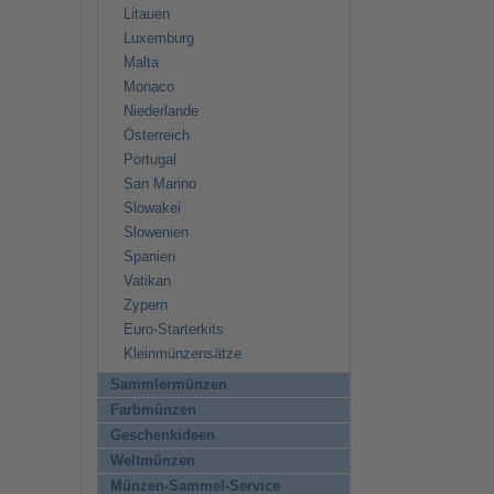
Litauen
Luxemburg
Malta
Monaco
Niederlande
Österreich
Portugal
San Marino
Slowakei
Slowenien
Spanien
Vatikan
Zypern
Euro-Starterkits
Kleinmünzensätze
Sammlermünzen
Farbmünzen
Geschenkideen
Weltmünzen
Münzen-Sammel-Service