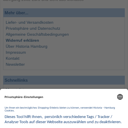
Mehr über...
Liefer- und Versandkosten
Privatsphäre und Datenschutz
Allgemeine Geschäftsbedingungen
Widerruf erklären
Über Historia Hamburg
Impressum
Kontakt
Newsletter
Schnellinks
Monatsliste
Angebote
Info
Wissenswertes
Wertanlagen
Kontakt
Münzen Ankauf