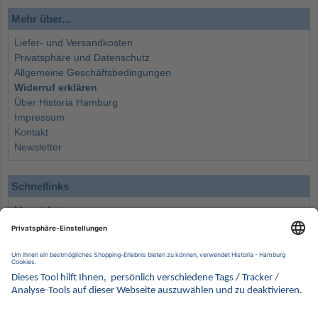
Mehr über...
Liefer- und Versandkosten
Privatsphäre und Datenschutz
Allgemeine Geschäftsbedingungen
Widerruf erklären
Über Historia Hamburg
Impressum
Kontakt
Newsletter
Schnellinks
Monatsliste
Angebote
Info
Wissenswertes
Wertanlagen
Kontakt
Münzen Ankauf
Sammelservice