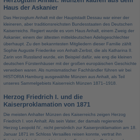
Herzogtum Anhalt: Münzen kaufen aus dem
Haus der Askanier
Das Herzogtum Anhalt mit der Hauptstadt Dessau war einer der
kleineren, aber traditionsreichsten Bundesstaaten des Deutschen
Kaiserreichs. Regiert wurde es vom Haus Anhalt, einem Zweig der
Askanier, einem der ältesten mitteldeutschen Adelsgeschlechter
überhaupt. Zu den bekanntesten Mitgliedern dieser Familie zählt
Sophie Auguste Friederike von Anhalt-Zerbst, die als Katharina II.
Zarin von Russland wurde, ein Beispiel dafür, wie eng die kleinen
deutschen Fürstenhäuser mit der großen europäischen Geschichte
verwoben waren. Als numismatischer Fachhändler führen wir bei
HISTORIA Hamburg ausgewählte Münzen aus Anhalt, als Teil
unseres Sammelgebiets
Kaiserreich Münzen 1871–1918
.
Herzog Friedrich I. und die
Kaiserproklamation von 1871
Die meisten Anhalter Münzen des Kaiserreichs zeigen Herzog
Friedrich I. von Anhalt. Als sein Vater, der damals regierende
Herzog Leopold IV., nicht persönlich zur Kaiserproklamation am 18.
Januar 1871 im Schloss Versailles reisen konnte, vertrat ihn