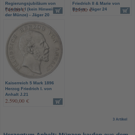
Regierungsjubiläum von
Friedrich II & Marie von
745,00 €
129,00 €
Friedrich I (kein Hinweis auf
Baden - Jäger 24
der Münze) - Jäger 20
Kaiserreich 5 Mark 1896
Herzog Friedrich I. von
Anhalt J.21
2.590,00 €
3 Artikel