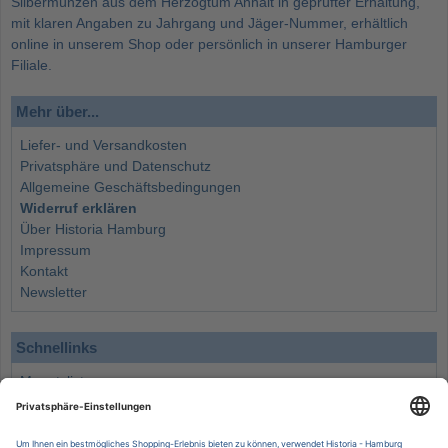
Silbermünzen aus dem Herzogtum Anhalt in geprüfter Erhaltung,
mit klaren Angaben zu Jahrgang und Jäger-Nummer, erhältlich
online in unserem Shop oder persönlich in unserer Hamburger
Filiale.
Mehr über...
Liefer- und Versandkosten
Privatsphäre und Datenschutz
Allgemeine Geschäftsbedingungen
Widerruf erklären
Über Historia Hamburg
Impressum
Kontakt
Newsletter
Schnellinks
Monatsliste
Angebote
Info
Wissenswertes