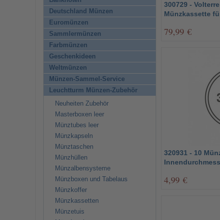
Banknoten
300729 - Volterr
Deutschland Münzen
Münzkassette f
Euromünzen
79,99 €
Sammlermünzen
Farbmünzen
Geschenkideen
Weltmünzen
Münzen-Sammel-Service
Leuchtturm Münzen-Zubehör
Neuheiten Zubehör
Masterboxen leer
Münztubes leer
Münzkapseln
Münztaschen
320931 - 10 Mün
Münzhüllen
Innendurchmess
Münzalbensysteme
4,99 €
Münzboxen und Tabelaus
Münzkoffer
Münzkassetten
Münzetuis