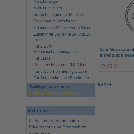
Münzkataloge
Münzen reinigen
Schweberahmen für Münzen
Optisches Münzzubehör
Messen und Wiegen von Münzen
Zubehör für Deutsche 10- und 20
Euro
Für 2 Euro
50 x Münzkapsel
Gemeinschaftsausgaben
Innendurchmess
Für Euros
12,00 €
Deutsche Mark und DDR-Mark
Für 5 Euro Polymerring Stücke
Für Briefmarken und Postkarten
8 Artikel
Kataloge für Sammler
Preishit zum Wochenende
Mehr über...
Liefer- und Versandkosten
Privatsphäre und Datenschutz
Allgemeine