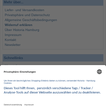
Mehr über...
Liefer- und Versandkosten
Privatsphäre und Datenschutz
Allgemeine Geschäftsbedingungen
Widerruf erklären
Über Historia Hamburg
Impressum
Kontakt
Newsletter
Schnellinks
Monatsliste
Angebote
Info
Wissenswertes
Wertanlagen
Kontakt
Münzen Ankauf
Sammelservice