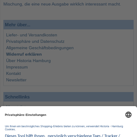
Mischung, die eine neue Ausgabe wirklich interessant macht.
Mehr über...
Liefer- und Versandkosten
Privatsphäre und Datenschutz
Allgemeine Geschäftsbedingungen
Widerruf erklären
Über Historia Hamburg
Impressum
Kontakt
Newsletter
Schnellinks
Monatsliste
Angebote
Info
Wissenswertes
Wertanlagen