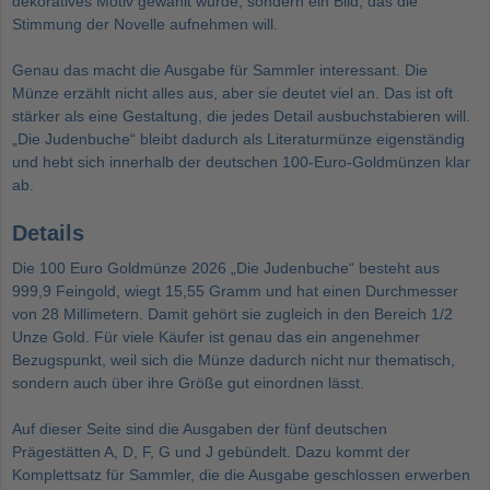
dekoratives Motiv gewählt wurde, sondern ein Bild, das die
Stimmung der Novelle aufnehmen will.
Genau das macht die Ausgabe für Sammler interessant. Die
Münze erzählt nicht alles aus, aber sie deutet viel an. Das ist oft
stärker als eine Gestaltung, die jedes Detail ausbuchstabieren will.
„Die Judenbuche“ bleibt dadurch als Literaturmünze eigenständig
und hebt sich innerhalb der deutschen 100-Euro-Goldmünzen klar
ab.
Details
Die 100 Euro Goldmünze 2026 „Die Judenbuche“ besteht aus
999,9 Feingold, wiegt 15,55 Gramm und hat einen Durchmesser
von 28 Millimetern. Damit gehört sie zugleich in den Bereich
1/2
Unze Gold
. Für viele Käufer ist genau das ein angenehmer
Bezugspunkt, weil sich die Münze dadurch nicht nur thematisch,
sondern auch über ihre Größe gut einordnen lässt.
Auf dieser Seite sind die Ausgaben der fünf deutschen
Prägestätten A, D, F, G und J gebündelt. Dazu kommt der
Komplettsatz für Sammler, die die Ausgabe geschlossen erwerben