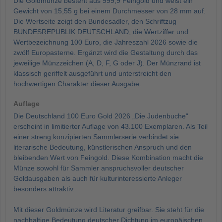
Die Goldmünze besteht aus 999,9 Feingold und weist ein
Gewicht von 15,55 g bei einem Durchmesser von 28 mm auf.
Die Wertseite zeigt den Bundesadler, den Schriftzug
BUNDESREPUBLIK DEUTSCHLAND, die Wertziffer und
Wertbezeichnung 100 Euro, die Jahreszahl 2026 sowie die
zwölf Europasterne. Ergänzt wird die Gestaltung durch das
jeweilige Münzzeichen (A, D, F, G oder J). Der Münzrand ist
klassisch geriffelt ausgeführt und unterstreicht den
hochwertigen Charakter dieser Ausgabe.
Auflage
Die Deutschland 100 Euro Gold 2026 „Die Judenbuche“
erscheint in limitierter Auflage von 43.100 Exemplaren. Als Teil
einer streng konzipierten Sammlerserie verbindet sie
literarische Bedeutung, künstlerischen Anspruch und den
bleibenden Wert von Feingold. Diese Kombination macht die
Münze sowohl für Sammler anspruchsvoller deutscher
Goldausgaben als auch für kulturinteressierte Anleger
besonders attraktiv.
Mit dieser Goldmünze wird Literatur greifbar. Sie steht für die
nachhaltige Bedeutung deutscher Dichtung im europäischen