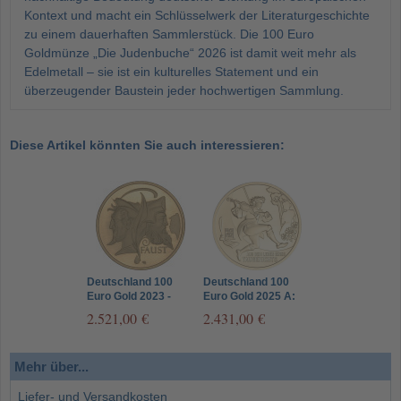
Kontext und macht ein Schlüsselwerk der Literaturgeschichte
zu einem dauerhaften Sammlerstück. Die 100 Euro
Goldmünze „Die Judenbuche“ 2026 ist damit weit mehr als
Edelmetall – sie ist ein kulturelles Statement und ein
überzeugender Baustein jeder hochwertigen Sammlung.
Diese Artikel könnten Sie auch interessieren:
Deutschland 100
Deutschland 100
Euro Gold 2023 -
Euro Gold 2025 A:
Faust - Meisterwerke
Aus dem Leben
2.521,00 €
2.431,00 €
der Literatur
eines Taugenichts
Mehr über...
Liefer- und Versandkosten