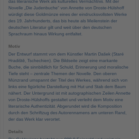
das literarische Werk als kulturelles Vermächtnis. Mit der
Novelle „Die Judenbuche“ von Annette von Droste-Hülshoff
würdigt diese Goldmünze eines der eindrucksvollsten Werke
des 19. Jahrhunderts, das bis heute als Meilenstein der
deutschen Literatur gilt und weit über den deutschen
Sprachraum hinaus Wirkung entfaltet.
Motiv
Der Entwurf stammt von dem Künstler Martin Dašek (Staré
Hradiště, Tschechien). Die Bildseite zeigt eine markante
Buche, die sinnbildlich für Schuld, Erinnerung und moralische
Tiefe steht – zentrale Themen der Novelle. Den oberen
Münzrand umspannt der Titel des Werkes, während sich von
links eine figürliche Darstellung mit Hut und Stab dem Baum
nähert. Der Untergrund ist mit autographischen Zeilen Annette
von Droste-Hülshoffs gestaltet und verleiht dem Motiv eine
literarische Authentizität. Abgerundet wird die Komposition
durch den Schriftzug des Autorennamens am unteren Rand,
der das Werk klar verortet.
Details