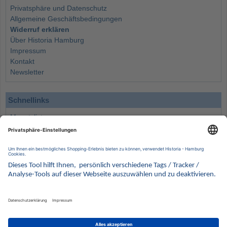
Privatsphäre und Datenschutz
Allgemeine Geschäftsbedingungen
Widerruf erklären
Über Historia Hamburg
Impressum
Kontakt
Newsletter
Schnellinks
Monatsliste
Angebote
Info
Wissenswertes
Wertanlagen
Kontakt
Münzen Ankauf
Sammelservice
Alle Preise verstehen sich inklusive der gesetzlichen UST und zuzüglich Versand.