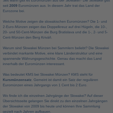
Seit wann gibt es Euromünzen aus der Slowakei? Die Slowakei gibt
seit
2009
Euromünzen aus. In diesem Jahr trat das Land der
Eurozone bei.
Welche Motive zeigen die slowakischen Euromünzen? Die 1- und
2-Euro-Münzen zeigen das Doppelkreuz auf drei Hügeln, die 10-,
20- und 50-Cent-Münzen die Burg Bratislava und die 1-, 2- und 5-
Cent-Münzen den Berg Kriváň.
Warum sind Slowakei Münzen bei Sammlern beliebt? Die Slowakei
verbindet markante Motive, eine klare Länderstruktur und eine
spannende Währungsgeschichte. Genau das macht das Land
innerhalb der Euromünzen interessant.
Was bedeutet KMS bei Slowakei Münzen? KMS steht für
Kursmünzensatz
. Gemeint ist damit ein Satz der regulären
Euromünzen eines Jahrgangs von 1 Cent bis 2 Euro.
Wo finde ich die einzelnen Jahrgänge der Slowakei? Auf dieser
Übersichtsseite gelangen Sie direkt zu den einzelnen Jahrgängen
der Slowakei von 2009 bis heute und können Ihre Sammlung
gezielt nach Jahren aufbauen.