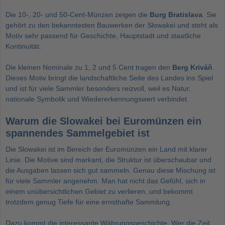
Die 10-, 20- und 50-Cent-Münzen zeigen die
Burg Bratislava
. Sie
gehört zu den bekanntesten Bauwerken der Slowakei und steht als
Motiv sehr passend für Geschichte, Hauptstadt und staatliche
Kontinuität.
Die kleinen Nominale zu 1, 2 und 5 Cent tragen den
Berg Kriváň
.
Dieses Motiv bringt die landschaftliche Seite des Landes ins Spiel
und ist für viele Sammler besonders reizvoll, weil es Natur,
nationale Symbolik und Wiedererkennungswert verbindet.
Warum die Slowakei bei Euromünzen ein
spannendes Sammelgebiet ist
Die Slowakei ist im Bereich der Euromünzen ein Land mit klarer
Linie. Die Motive sind markant, die Struktur ist überschaubar und
die Ausgaben lassen sich gut sammeln. Genau diese Mischung ist
für viele Sammler angenehm. Man hat nicht das Gefühl, sich in
einem unübersichtlichen Gebiet zu verlieren, und bekommt
trotzdem genug Tiefe für eine ernsthafte Sammlung.
Dazu kommt die interessante Währungsgeschichte. Wer die Zeit