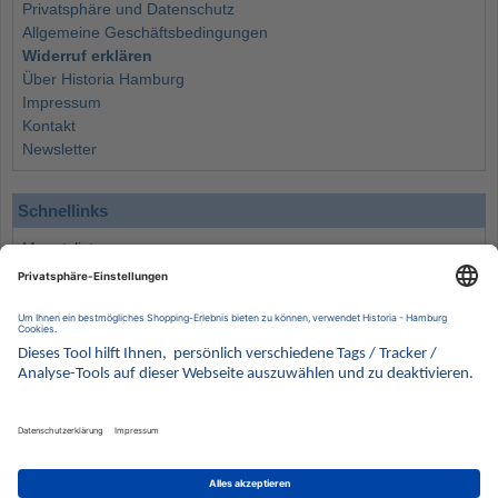
Privatsphäre und Datenschutz
Allgemeine Geschäftsbedingungen
Widerruf erklären
Über Historia Hamburg
Impressum
Kontakt
Newsletter
Schnellinks
Monatsliste
Angebote
Info
Wissenswertes
Wertanlagen
Kontakt
Münzen Ankauf
Sammelservice
Alle Preise verstehen sich inklusive der gesetzlichen UST und zuzüglich Versand.
Wir behalten uns vor, für ausgewählte Münzen die Differenzbesteuerung gemäß § 25a UStG