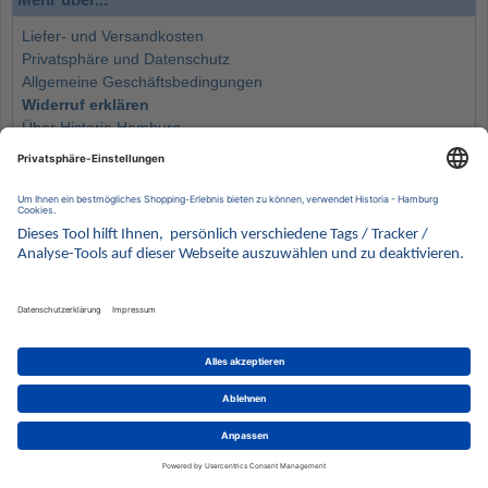
Liefer- und Versandkosten
Privatsphäre und Datenschutz
Allgemeine Geschäftsbedingungen
Widerruf erklären
Über Historia Hamburg
Impressum
Kontakt
Newsletter
Schnellinks
Monatsliste
Angebote
Info
Wissenswertes
Wertanlagen
Kontakt
Münzen Ankauf
Sammelservice