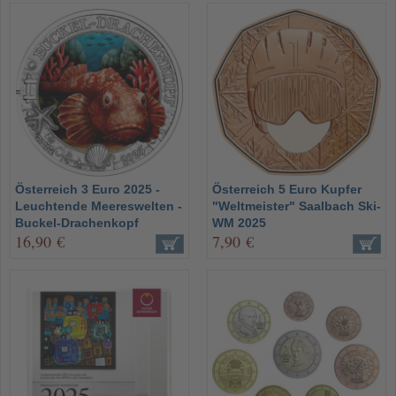
Österreich 3 Euro 2025 -
Österreich 5 Euro Kupfer
Leuchtende Meereswelten -
"Weltmeister" Saalbach Ski-
Buckel-Drachenkopf
WM 2025
16,90 €
7,90 €