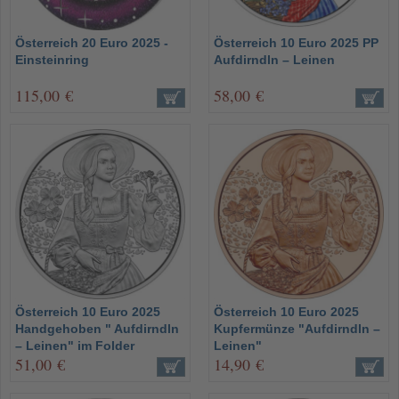
Österreich 20 Euro 2025 -
Österreich 10 Euro 2025 PP
Einsteinring
Aufdirndln – Leinen
115,00 €
58,00 €
Österreich 10 Euro 2025
Österreich 10 Euro 2025
Handgehoben " Aufdirndln
Kupfermünze "Aufdirndln –
– Leinen" im Folder
Leinen"
51,00 €
14,90 €