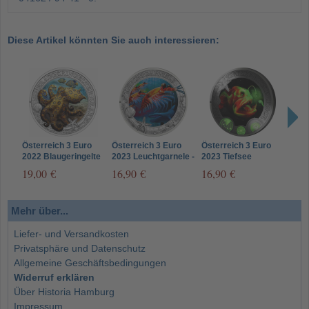
Diese Artikel könnten Sie auch interessieren:
Österreich 3 Euro
Österreich 3 Euro
Österreich 3 Euro
Öste
2022 Blaugeringelte
2023 Leuchtgarnele -
2023 Tiefsee
2023
Kraken - Leuchtende
Leuchtende
Anglerfisch -
Leu
19,00 €
16,90 €
16,90 €
16,
Meereswelten
Meereswelten
Leuchtende
Mee
Meereswelten
Mehr über...
Liefer- und Versandkosten
Privatsphäre und Datenschutz
Allgemeine Geschäftsbedingungen
Widerruf erklären
Über Historia Hamburg
Impressum