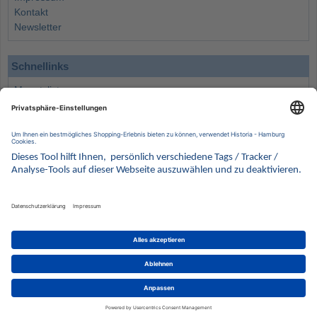
Kontakt
Newsletter
Schnellinks
Monatsliste
Angebote
Info
Wissenswertes
Wertanlagen
Kontakt
Münzen Ankauf
Sammelservice
Alle Preise verstehen sich inklusive der gesetzlichen UST und zuzüglich Versand.
Wir behalten uns vor, für ausgewählte Münzen die Differenzbesteuerung gemäß § 25a UStG
anzuwenden.
Alle Angebote freibleibend solange der Vorrat reicht. Irrtum vorbehalten. Bilder sind
Beispielbilder
Münzen von HISTORIA Münzhandelsgesellschaft mbH
© 2021
PCS, IT mit Augenmaß
eCommerce Engine © 2018
Magento