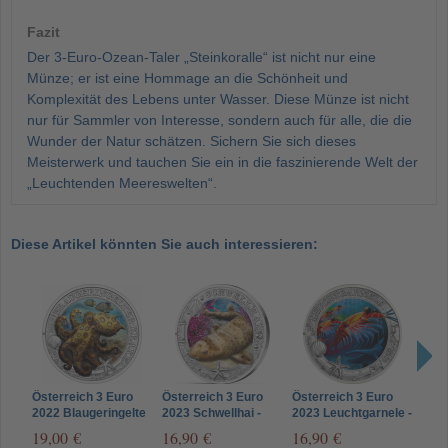
Fazit
Der 3-Euro-Ozean-Taler „Steinkoralle“ ist nicht nur eine
Münze; er ist eine Hommage an die Schönheit und
Komplexität des Lebens unter Wasser. Diese Münze ist nicht
nur für Sammler von Interesse, sondern auch für alle, die die
Wunder der Natur schätzen. Sichern Sie sich dieses
Meisterwerk und tauchen Sie ein in die faszinierende Welt der
„Leuchtenden Meereswelten“.
Diese Artikel könnten Sie auch interessieren:
Österreich 3 Euro
Österreich 3 Euro
Österreich 3 Euro
Öste
2022 Blaugeringelte
2023 Schwellhai -
2023 Leuchtgarnele -
2023
Kraken - Leuchtende
Leuchtende
Leuchtende
Angl
19,00 €
16,90 €
16,90 €
16,
Meereswelten
Meereswelten
Meereswelten
Leu