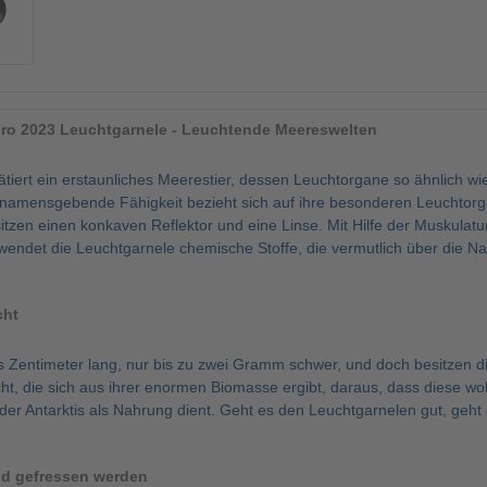
uro 2023 Leuchtgarnele - Leuchtende Meereswelten
tiert ein erstaunliches Meerestier, dessen Leuchtorgane so ähnlich wie
namensgebende Fähigkeit bezieht sich auf ihre besonderen Leuchtorga
itzen einen konkaven Reflektor und eine Linse. Mit Hilfe der Muskula
rwendet die Leuchtgarnele chemische Stoffe, die vermutlich über die
cht
Zentimeter lang, nur bis zu zwei Gramm schwer, und doch besitzen die 
t, die sich aus ihrer enormen Biomasse ergibt, daraus, dass diese woh
 der Antarktis als Nahrung dient. Geht es den Leuchtgarnelen gut, ge
und gefressen werden