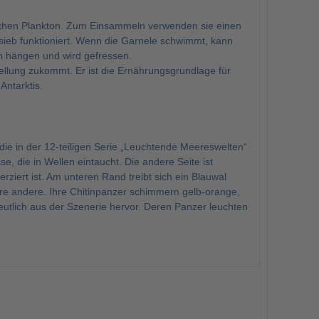
lichen Plankton. Zum Einsammeln verwenden sie einen
ieb funktioniert. Wenn die Garnele schwimmt, kann
ten hängen und wird gefressen.
stellung zukommt. Er ist die Ernährungsgrundlage für
Antarktis.
 die in der 12-teiligen Serie „Leuchtende Meereswelten“
 die in Wellen eintaucht. Die andere Seite ist
iert ist. Am unteren Rand treibt sich ein Blauwal
ere andere. Ihre Chitinpanzer schimmern gelb-orange,
deutlich aus der Szenerie hervor. Deren Panzer leuchten