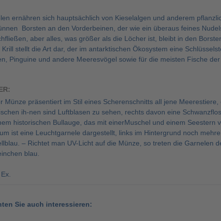
len ernähren sich hauptsächlich von Kieselalgen und anderem pflanz
nnen Borsten an den Vorderbeinen, der wie ein überaus feines Nudels
fließen, aber alles, was größer als die Löcher ist, bleibt in den Bors
 Krill stellt die Art dar, der im antarktischen Ökosystem eine Schlüssel
n, Pinguine und andere Meeresvögel sowie für die meisten Fische der 
ER:
r Münze präsentiert im Stil eines Scherenschnitts all jene Meerestiere,
hen ih-nen sind Luftblasen zu sehen, rechts davon eine Schwanzflosse,
m historischen Bullauge, das mit einerMuschel und einem Seestern verz
um ist eine Leuchtgarnele dargestellt, links im Hintergrund noch mehr
llblau. – Richtet man UV-Licht auf die Münze, so treten die Garnelen 
einchen blau.
 Ex.
nten Sie auch interessieren: