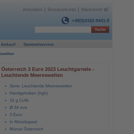
|
|
Anmelden
Benutzerkonto
Warenkorb
+49(0)4162-9441-0
Suche
 Ankauf
Sammelservice
eswelten
Österreich 3 Euro 2023 Leuchtgarnele -
Leuchtende Meereswelten
Serie: Leuchtende Meereswelten
Handgehoben (hgh)
16 g CuNi
Ø 34 mm
3 Euro
In Münzkapsel
Münze Österreich