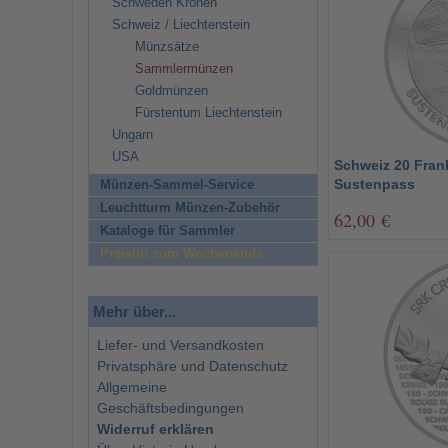
Schweden Kronen
Schweiz / Liechtenstein
Münzsätze
Sammlermünzen
Goldmünzen
Fürstentum Liechtenstein
Ungarn
USA
Schweiz 20 Frank
Sustenpass
Münzen-Sammel-Service
Leuchtturm Münzen-Zubehör
62,00 €
Kataloge für Sammler
Preishit zum Wochenende
Mehr über...
Liefer- und Versandkosten
Privatsphäre und Datenschutz
Allgemeine
Geschäftsbedingungen
Widerruf erklären