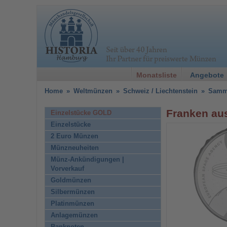
Monatsliste
Angebote
Home
»
Weltmünzen
»
Schweiz / Liechtenstein
»
Samm
Franken aus
Einzelstücke GOLD
Einzelstücke
2 Euro Münzen
Münzneuheiten
Münz-Ankündigungen |
Vorverkauf
Goldmünzen
Silbermünzen
Platinmünzen
Anlagemünzen