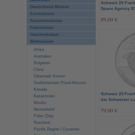
Banknoten
Schweiz 20 Fran
Deutschland Münzen
Space Agency E
Euromünzen
89,00 €
Sammlermünzen
Farbmünzen
Geschenkideen
Weltmünzen
Afrika
Australien
Bulgarien
China
Dänemark Kronen
Großbritannien Pfund-Münzen
Kanada
Schweiz 20 Frank
Kasachstan
der Schweizer Lu
Mexiko
79,00 €
Neuseeland
Polen Zloty
Russland
Pazifik Region / Ozeanien