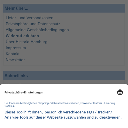
Mehr über...
Liefer- und Versandkosten
Privatsphäre und Datenschutz
Allgemeine Geschäftsbedingungen
Widerruf erklären
Über Historia Hamburg
Impressum
Kontakt
Newsletter
Schnellinks
Monatsliste
Angebote
Info
Wissenswertes
Wertanlagen
Kontakt
Münzen Ankauf
Sammelservice