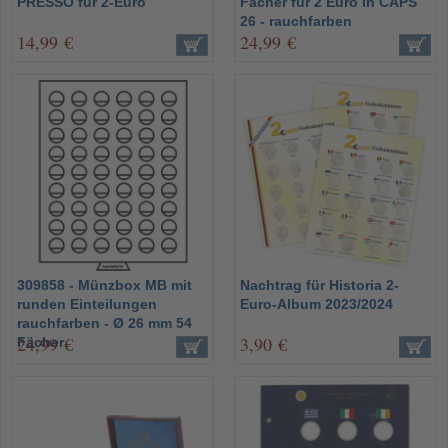
PRESSO für 2-Euro
Fächer für 2 Euro in CAPS
26 - rauchfarben
14,99 €
24,99 €
309858 - Münzbox MB mit
Nachtrag für Historia 2-
runden Einteilungen
Euro-Album 2023/2024
rauchfarben - Ø 26 mm 54
24,99 €
3,90 €
Fächer