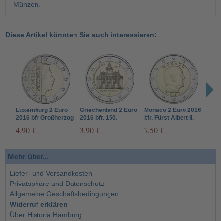
Münzen.
Diese Artikel könnten Sie auch interessieren:
Luxemburg 2 Euro
Griechenland 2 Euro
Monaco 2 Euro 2016
Malt
2016 bfr Großherzog
2016 bfr. 150.
bfr. Fürst Albert II.
bfr. 
Henri I.
Jahrestag
Grimaldi
Cent
4,90 €
3,90 €
7,50 €
24,
Holocausts im
Arkadi Kloster
Mehr über...
Liefer- und Versandkosten
Privatsphäre und Datenschutz
Allgemeine Geschäftsbedingungen
Widerruf erklären
Über Historia Hamburg