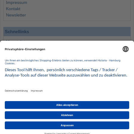
Impressum
Kontakt
Newsletter
Schnellinks
Monatsliste
Angebote
Info
Wissenswertes
Wertanlagen
Kontakt
Münzen Ankauf
Sammelservice
Alle Preise verstehen sich inklusive der gesetzlichen UST und zuzüglich Versand.
Wir behalten uns vor, für ausgewählte Münzen die Differenzbesteuerung gemäß § 25a UStG
anzuwenden.
Alle Angebote freibleibend solange der Vorrat reicht. Irrtum vorbehalten. Bilder sind
Beispielbilder
Münzen von HISTORIA Münzhandelsgesellschaft mbH
© 2021
PCS, IT mit Augenmaß