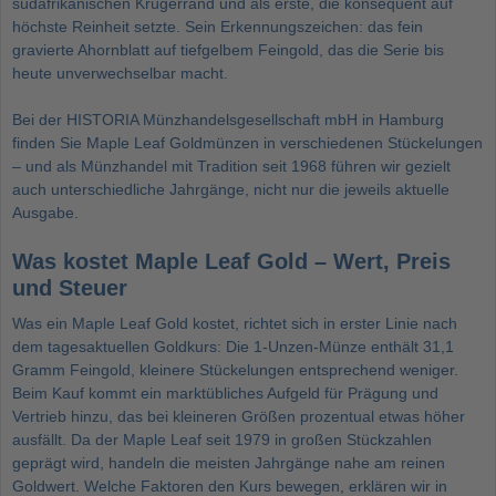
südafrikanischen Krügerrand und als erste, die konsequent auf
höchste Reinheit setzte. Sein Erkennungszeichen: das fein
gravierte Ahornblatt auf tiefgelbem Feingold, das die Serie bis
heute unverwechselbar macht.
Bei der HISTORIA Münzhandelsgesellschaft mbH in Hamburg
finden Sie Maple Leaf Goldmünzen in verschiedenen Stückelungen
– und als Münzhandel mit Tradition seit 1968 führen wir gezielt
auch unterschiedliche Jahrgänge, nicht nur die jeweils aktuelle
Ausgabe.
Was kostet Maple Leaf Gold – Wert, Preis
und Steuer
Was ein Maple Leaf Gold kostet, richtet sich in erster Linie nach
dem tagesaktuellen Goldkurs: Die 1-Unzen-Münze enthält 31,1
Gramm Feingold, kleinere Stückelungen entsprechend weniger.
Beim Kauf kommt ein marktübliches Aufgeld für Prägung und
Vertrieb hinzu, das bei kleineren Größen prozentual etwas höher
ausfällt. Da der Maple Leaf seit 1979 in großen Stückzahlen
geprägt wird, handeln die meisten Jahrgänge nahe am reinen
Goldwert. Welche Faktoren den Kurs bewegen, erklären wir in