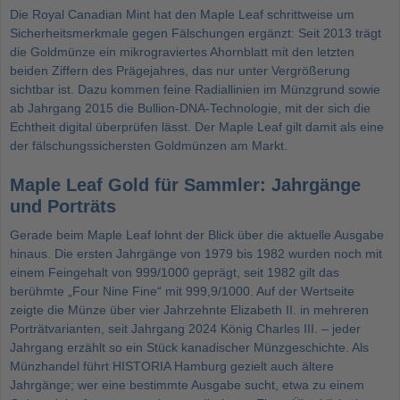
Die Royal Canadian Mint hat den Maple Leaf schrittweise um
Sicherheitsmerkmale gegen Fälschungen ergänzt: Seit 2013 trägt
die Goldmünze ein mikrograviertes Ahornblatt mit den letzten
beiden Ziffern des Prägejahres, das nur unter Vergrößerung
sichtbar ist. Dazu kommen feine Radiallinien im Münzgrund sowie
ab Jahrgang 2015 die Bullion-DNA-Technologie, mit der sich die
Echtheit digital überprüfen lässt. Der Maple Leaf gilt damit als eine
der fälschungssichersten Goldmünzen am Markt.
Maple Leaf Gold für Sammler: Jahrgänge
und Porträts
Gerade beim Maple Leaf lohnt der Blick über die aktuelle Ausgabe
hinaus. Die ersten Jahrgänge von 1979 bis 1982 wurden noch mit
einem Feingehalt von 999/1000 geprägt, seit 1982 gilt das
berühmte „Four Nine Fine“ mit 999,9/1000. Auf der Wertseite
zeigte die Münze über vier Jahrzehnte Elizabeth II. in mehreren
Porträtvarianten, seit Jahrgang 2024 König Charles III. – jeder
Jahrgang erzählt so ein Stück kanadischer Münzgeschichte. Als
Münzhandel führt HISTORIA Hamburg gezielt auch ältere
Jahrgänge; wer eine bestimmte Ausgabe sucht, etwa zu einem