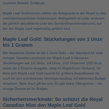
unserem Bereich
Goldpreis
.
Maple Leaf Goldmünzen zählen als Anlagegold in der Regel zu den
mehrwertsteuerfreien Goldmünzen. Maßgeblich ist unter anderem
die jährlich aktualisierte Liste des Bundesfinanzministeriums, auf
der der Maple Leaf regelmäßig geführt wird.
Maple Leaf Gold: Stückelungen von 1 Unze
bis 1 Gramm
Die klassische Größe ist die
1 Unze Gold
– der Standard für viele
Anleger. Daneben erscheint der Maple Leaf in kleineren
Stückelungen wie
1/2 Unze
,
1/4 Unze
,
1/10 Unze
und 1/20 Unze
sowie als
1-Gramm-Ausgabe
, etwa im MapleGram-Verbund. So
lässt sich Maple Leaf Gold sowohl für größere Investitionen als
auch für den schrittweisen Vermögensaufbau mit kleinerem Budget
einsetzen. Beim Kauf gilt bei uns: Es gibt keine Obergrenze – die
einzige Grenze ist Ihr Budget.
Sicherheitsmerkmale: So schützt die Royal
Canadian Mint den Maple Leaf Gold