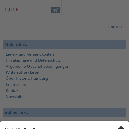
0,00 €
1 Artikel
Mehr über...
Liefer- und Versandkosten
Privatsphäre und Datenschutz
Allgemeine Geschäftsbedingungen
Widerruf erklären
Über Historia Hamburg
Impressum
Kontakt
Newsletter
Schnellinks
Monatsliste
Angebote