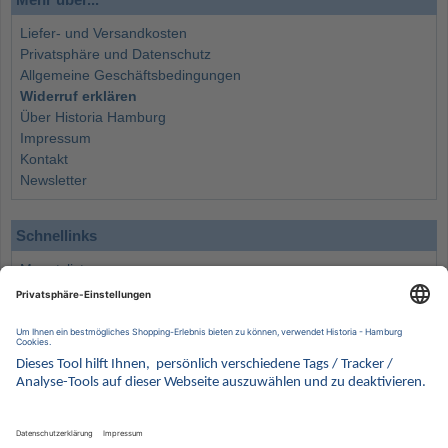
Liefer- und Versandkosten
Privatsphäre und Datenschutz
Allgemeine Geschäftsbedingungen
Widerruf erklären
Über Historia Hamburg
Impressum
Kontakt
Newsletter
Schnellinks
Monatsliste
Angebote
Info
Wissenswertes
Wertanlagen
Kontakt
Münzen Ankauf
Sammelservice