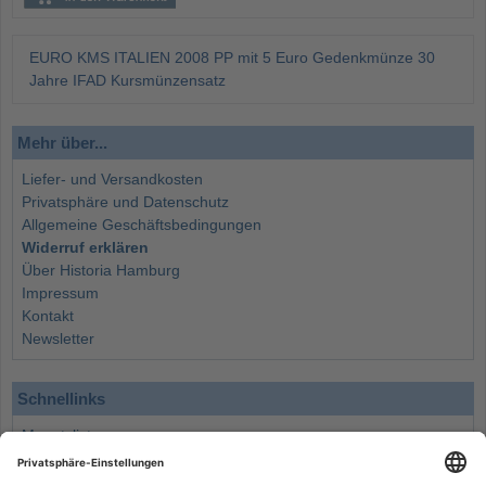
EURO KMS ITALIEN 2008 PP mit 5 Euro Gedenkmünze 30
Jahre IFAD Kursmünzensatz
Mehr über...
Liefer- und Versandkosten
Privatsphäre und Datenschutz
Allgemeine Geschäftsbedingungen
Widerruf erklären
Über Historia Hamburg
Impressum
Kontakt
Newsletter
Schnellinks
Monatsliste
Angebote
Info