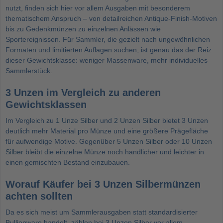
nutzt, finden sich hier vor allem Ausgaben mit besonderem
thematischem Anspruch – von detailreichen Antique-Finish-Motiven
bis zu Gedenkmünzen zu einzelnen Anlässen wie
Sportereignissen. Für Sammler, die gezielt nach ungewöhnlichen
Formaten und limitierten Auflagen suchen, ist genau das der Reiz
dieser Gewichtsklasse: weniger Massenware, mehr individuelles
Sammlerstück.
3 Unzen im Vergleich zu anderen
Gewichtsklassen
Im Vergleich zu
1 Unze Silber
und
2 Unzen Silber
bietet 3 Unzen
deutlich mehr Material pro Münze und eine größere Prägefläche
für aufwendige Motive. Gegenüber
5 Unzen Silber
oder
10 Unzen
Silber
bleibt die einzelne Münze noch handlicher und leichter in
einen gemischten Bestand einzubauen.
Worauf Käufer bei 3 Unzen Silbermünzen
achten sollten
Da es sich meist um Sammlerausgaben statt standardisierter
Bullionware handelt, zählen bei 3 Unzen Silber vor allem