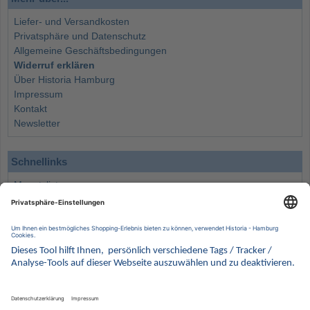
Liefer- und Versandkosten
Privatsphäre und Datenschutz
Allgemeine Geschäftsbedingungen
Widerruf erklären
Über Historia Hamburg
Impressum
Kontakt
Newsletter
Schnellinks
Monatsliste
Angebote
Info
Wissenswertes
Wertanlagen
Kontakt
Münzen Ankauf
Sammelservice