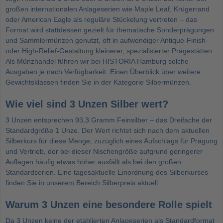
großen internationalen Anlageserien wie Maple Leaf, Krügerrand
oder American Eagle als reguläre Stückelung vertreten – das
Format wird stattdessen gezielt für thematische Sonderprägungen
und Sammlermünzen genutzt, oft in aufwendiger Antique-Finish-
oder High-Relief-Gestaltung kleinerer, spezialisierter Prägestätten.
Als Münzhandel führen wir bei HISTORIA Hamburg solche
Ausgaben je nach Verfügbarkeit. Einen Überblick über weitere
Gewichtsklassen finden Sie in der Kategorie
Silbermünzen
.
Wie viel sind 3 Unzen Silber wert?
3 Unzen entsprechen 93,3 Gramm Feinsilber – das Dreifache der
Standardgröße 1 Unze. Der Wert richtet sich nach dem aktuellen
Silberkurs für diese Menge, zuzüglich eines Aufschlags für Prägung
und Vertrieb, der bei dieser Nischengröße aufgrund geringerer
Auflagen häufig etwas höher ausfällt als bei den großen
Standardserien. Eine tagesaktuelle Einordnung des Silberkurses
finden Sie in unserem Bereich
Silberpreis aktuell
.
Warum 3 Unzen eine besondere Rolle spielt
Da 3 Unzen keine der etablierten Anlageserien als Standardformat