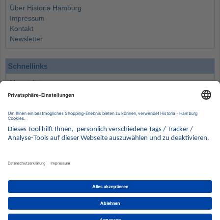
Über Historia Hamburg
Impressum
Kontakt
Newsletter
Schnellinks
Monatsliste
Angebote
Info
Wissenswertes
Wertanlagen
Kontakt
Münzen Ankauf
Sammelservice
Alle Preise verstehen sich inklusive der gesetzlichen UST und zuzüglich Versand.
Wir behalten uns vor, für ausgewählte Münzen die Differenzbesteuerung gemäß § 25a UStG
anzuwenden.
Alle Angebote freibleibend solange der Vorrat reicht. Irrtum vorbehalten. Bilder sind
Beispielbilder