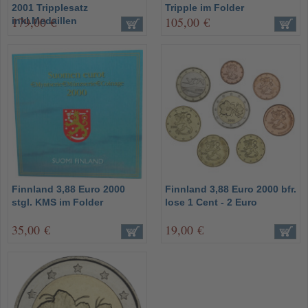
2001 Tripplesatz
Tripple im Folder
179,00 €
105,00 €
inkl.Medaillen
Finnland 3,88 Euro 2000
Finnland 3,88 Euro 2000 bfr.
stgl. KMS im Folder
lose 1 Cent - 2 Euro
35,00 €
19,00 €