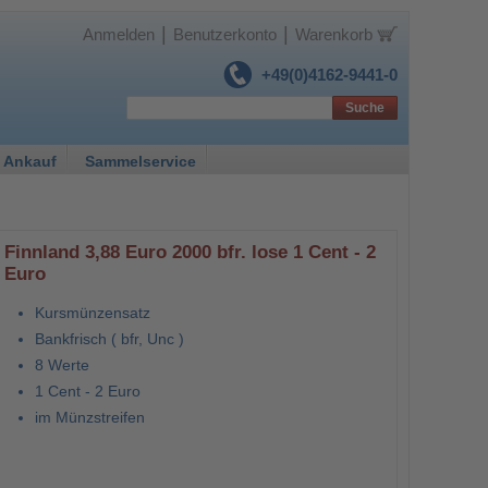
|
|
Anmelden
Benutzerkonto
Warenkorb
+49(0)4162-9441-0
Suche
 Ankauf
Sammelservice
Finnland 3,88 Euro 2000 bfr. lose 1 Cent - 2
Euro
Kursmünzensatz
Bankfrisch ( bfr, Unc )
8 Werte
1 Cent - 2 Euro
im Münzstreifen