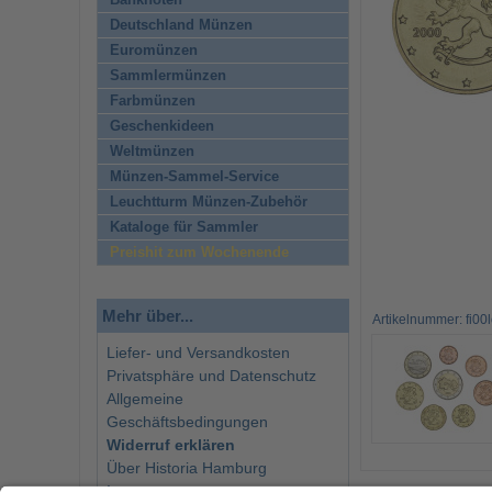
Banknoten
Deutschland Münzen
Euromünzen
Sammlermünzen
Farbmünzen
Geschenkideen
Weltmünzen
Münzen-Sammel-Service
Leuchtturm Münzen-Zubehör
Kataloge für Sammler
Preishit zum Wochenende
Mehr über...
Artikelnummer: fi00
Liefer- und Versandkosten
Privatsphäre und Datenschutz
Allgemeine
Geschäftsbedingungen
Widerruf erklären
Über Historia Hamburg
Impressum