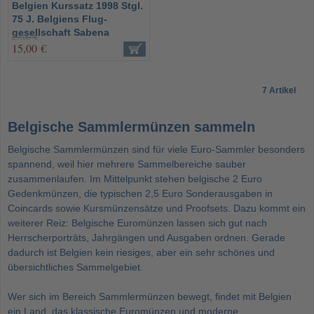
Belgien Kurssatz 1998 Stgl.
75 J. Belgiens Flug-
gesellschaft Sabena
29,00 €
15,00 €
7 Artikel
Belgische Sammlermünzen sammeln
Belgische Sammlermünzen sind für viele Euro-Sammler besonders
spannend, weil hier mehrere Sammelbereiche sauber
zusammenlaufen. Im Mittelpunkt stehen belgische 2 Euro
Gedenkmünzen, die typischen 2,5 Euro Sonderausgaben in
Coincards sowie Kursmünzensätze und Proofsets. Dazu kommt ein
weiterer Reiz: Belgische Euromünzen lassen sich gut nach
Herrscherporträts, Jahrgängen und Ausgaben ordnen. Gerade
dadurch ist Belgien kein riesiges, aber ein sehr schönes und
übersichtliches Sammelgebiet.
Wer sich im Bereich
Sammlermünzen
bewegt, findet mit Belgien
ein Land, das klassische Euromünzen und moderne