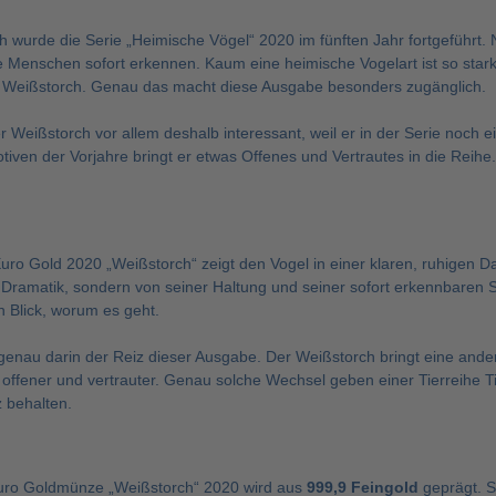
 wurde die Serie „Heimische Vögel“ 2020 im fünften Jahr fortgeführt. N
le Menschen sofort erkennen. Kaum eine heimische Vogelart ist so star
 Weißstorch. Genau das macht diese Ausgabe besonders zugänglich.
r Weißstorch vor allem deshalb interessant, weil er in der Serie noch e
tiven der Vorjahre bringt er etwas Offenes und Vertrautes in die Reihe.
uro Gold 2020 „Weißstorch“ zeigt den Vogel in einer klaren, ruhigen Da
n Dramatik, sondern von seiner Haltung und seiner sofort erkennbaren S
n Blick, worum es geht.
genau darin der Reiz dieser Ausgabe. Der Weißstorch bringt eine ande
, offener und vertrauter. Genau solche Wechsel geben einer Tierreihe 
z behalten.
uro Goldmünze „Weißstorch“ 2020 wird aus
999,9 Feingold
geprägt. S