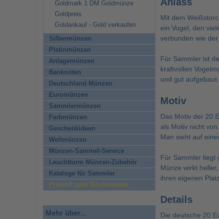
Anlass
Goldmark 1 DM Goldmünze
Goldpreis
Mit dem Weißstorch
Goldankauf - Gold verkaufen
ein Vogel, den vie
verbunden wie der
Silbermünzen
Platinmünzen
Für Sammler ist de
Anlagemünzen
kraftvollen Vogelmo
Banknoten
und gut aufgebaut.
Deutschland Münzen
Euromünzen
Motiv
Sammlermünzen
Das Motiv der 20 E
Farbmünzen
als Motiv nicht vo
Geschenkideen
Man sieht auf eine
Weltmünzen
Münzen-Sammel-Service
Für Sammler liegt 
Leuchtturm Münzen-Zubehör
Münze wirkt heller
Kataloge für Sammler
ihren eigenen Plat
Preishit zum Wochenende
Details
Mehr über...
Die deutsche 20 E