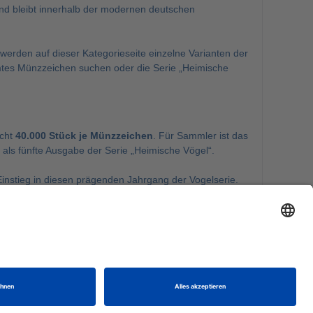
d bleibt innerhalb der modernen deutschen
 werden auf dieser Kategorieseite einzelne Varianten der
mmtes Münzzeichen suchen oder die Serie „Heimische
icht
40.000 Stück je Münzzeichen
. Für Sammler ist das
g als fünfte Ausgabe der Serie „Heimische Vögel“.
instieg in diesen prägenden Jahrgang der Vogelserie.
n
. Den Gesamtüberblick über deutsche und internationale
nden.