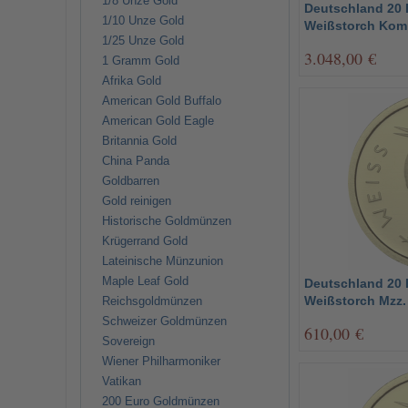
1/8 Unze Gold
Deutschland 20 
1/10 Unze Gold
Weißstorch Komp
1/25 Unze Gold
3.048,00 €
1 Gramm Gold
Afrika Gold
American Gold Buffalo
American Gold Eagle
Britannia Gold
China Panda
Goldbarren
Gold reinigen
Historische Goldmünzen
Krügerrand Gold
Lateinische Münzunion
Maple Leaf Gold
Deutschland 20 
Weißstorch Mzz.
Reichsgoldmünzen
Schweizer Goldmünzen
610,00 €
Sovereign
Wiener Philharmoniker
Vatikan
200 Euro Goldmünzen