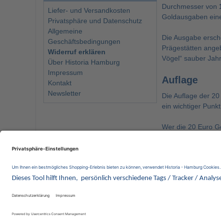
Durchmesser von
Liefer- und Versandkosten
Goldausgaben eine
Privatsphäre und Datenschutz
Allgemeine
Die Ausgabe ersch
Geschäftsbedingungen
Prägestätten angeb
Widerruf erklären
Vögel“ sauber Jah
Über Historia Hamburg
Impressum
Auflage
Kontakt
Newsletter
Die Auflage der 20
ein wichtiger Punk
Wer die 20 Euro Go
Für weitere Ausgab
Ausgaben finden S
Wir 