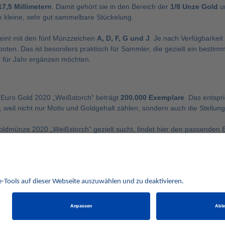
17,5 Millimetern
. Damit gehört sie in den Bereich der
1/8 Unze Gold
un
 kleine, sehr gut sammelbare Stückelung.
eint mit den fünf Münzzeichen
A, D, F, G und J
. Je nach Verfügbarkeit
oten. Das ist besonders praktisch für Sammler, die gezielt ein besti
r für Jahr ergänzen möchten.
 Euro Gold 2020 „Weißstorch“ beträgt
200.000 Exemplare
. Das entspr
t, weil nicht nur Motiv und Goldgehalt zählen, sondern auch die Stellun
ldmünze 2020 „Weißstorch“ gezielt sucht, findet hier den passenden E
en lohnt sich außerdem der Blick in die Kategorie
20 Euro Goldmünze
ie in der Hauptkategorie
Goldmünzen kaufen
.
Alle Preise verstehen sich inklusive der gesetzlichen UST und zuzüglich Versand.
behalten uns vor, für ausgewählte Münzen die Differenzbesteuerung gemäß § 25a UStG anzuwe
Alle Angebote freibleibend solange der Vorrat reicht. Irrtum vorbehalten. Bilder sind Beispielbilder
Münzen von HISTORIA Münzhandelsgesellschaft mbH
© 2021
PCS, IT mit Augenmaß
eCommerce Engine © 2018
Magento